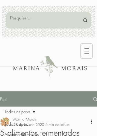
Post
Todos os posts
Marina Morais
Todos os posts
28 de fev. de 2020
4 min de leitura
5 alimentos fermentados
Acompanhamentos