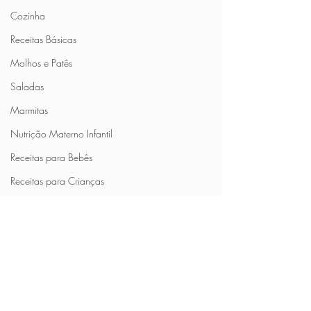
Cozinha
Receitas Básicas
Molhos e Patês
Saladas
Marmitas
Nutrição Materno Infantil
Receitas para Bebês
Receitas para Crianças
Guia dos Alimentos
Receitas do Brasil
Receitas para Congelar
© 2023 por Marina Morais. Criado com
Wix.com.
Saudável na Prática
Em uma Panela Só