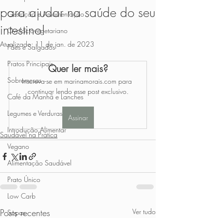
para ajudar na saúde do seu
Gestação e Amamentação
intestino!
Ovolactovegetariano
Atualizado:
11 de jan. de 2023
Pães e Salgados
Pratos Principais
Quer ler mais?
Sobremesas
Inscreva-se em marinamorais.com para 
continuar lendo esse post exclusivo.
Café da Manhã e Lanches
Legumes e Verduras
Assinar
Introdução Alimentar
Saudável na Prática
Vegano
Alimentação Saudável
Prato Único
Low Carb
Posts recentes
Ver tudo
Sopas