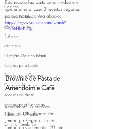
Esta receita faz parte de um vídeo em 
Cozinha
que ensinei a fazer 3 receitas veganas 
para o natal, confira abaixo:
Receitas Básicas
https://www.youtube.com/watch?
Molhos e Patês
v=OatHdFNfAjU
Saladas
Marmitas
Nutrição Materno Infantil
Receitas para Bebês
Receitas para Crianças
Brownie de Pasta de 
Guia dos Alimentos
Amendoim e Café
Receitas do Brasil
Receitas para Congelar
Rendimento: 6 porções
Nível de Dificuldade: Fácil.
Saudável na Prática
Tempo de Preparo: 5 min. 
Em uma Panela Só
Tempo de Cozimento: 20 min.