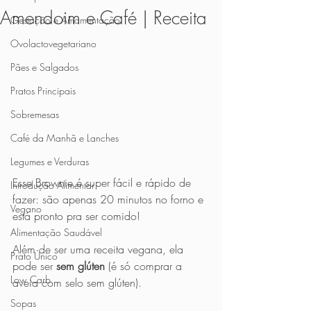
Amendoim e Café | Receita
Gestação e Amamentação
Ovolactovegetariano
Pães e Salgados
Pratos Principais
Sobremesas
Café da Manhã e Lanches
Legumes e Verduras
Esse Brownie é super fácil e rápido de 
Introdução Alimentar
fazer: são apenas 20 minutos no forno e 
Vegano
está pronto pra ser comido!
Alimentação Saudável
Além de ser uma receita vegana, ela 
Prato Único
pode ser
 sem glúten
 (é só comprar a 
Low Carb
aveia com selo sem glúten).
Sopas