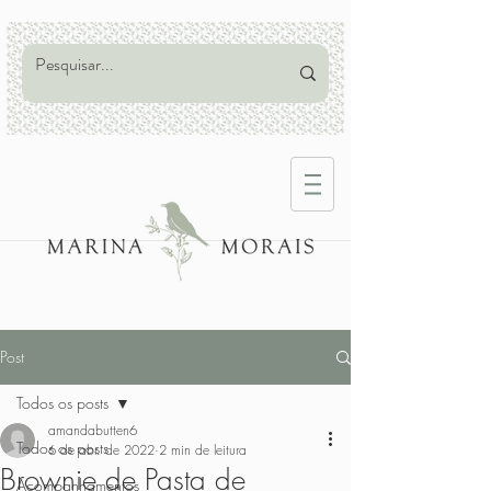
Post
Todos os posts
amandabutten6
Todos os posts
6 de abr. de 2022
2 min de leitura
Brownie de Pasta de
Acompanhamentos