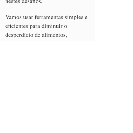
nestes desafios.
Vamos usar ferramentas simples e 
eficientes para diminuir o 
desperdício de alimentos, 
otimizar o trabalho na cozinha, 
planejar as refeições e preparar 
delícias saudáveis para o dia a dia.
CONHEÇA O CURSO!
https://youtu.be/Hzgyxwn4XSQ