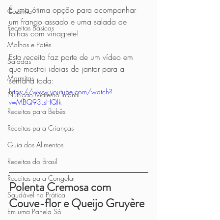
É uma ótima opção para acompanhar 
Cozinha
um frango assado e uma salada de 
Receitas Básicas
folhas com vinagrete!
Molhos e Patês
Esta receita faz parte de um vídeo em 
Saladas
que mostrei ideias de jantar para a 
Marmitas
semana toda:
https://www.youtube.com/watch?
Nutrição Materno Infantil
v=MBQ93LsHQlk
Receitas para Bebês
Receitas para Crianças
Guia dos Alimentos
Receitas do Brasil
Receitas para Congelar
Polenta Cremosa com 
Saudável na Prática
Couve-flor e Queijo Gruyère
Em uma Panela Só