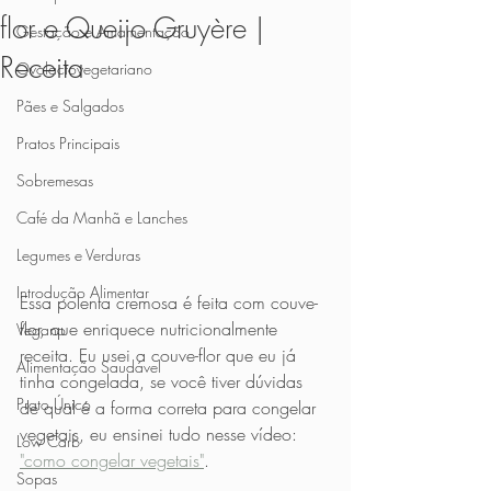
flor e Queijo Gruyère |
Gestação e Amamentação
Receita
Ovolactovegetariano
Pães e Salgados
Pratos Principais
Sobremesas
Café da Manhã e Lanches
Legumes e Verduras
Introdução Alimentar
Essa polenta cremosa é feita com couve-
flor, que enriquece nutricionalmente 
Vegano
receita. Eu usei a couve-flor que eu já 
Alimentação Saudável
tinha congelada, se você tiver dúvidas 
Prato Único
de qual é a forma correta para congelar 
vegetais, eu ensinei tudo nesse vídeo: 
Low Carb
"como congelar vegetais"
.
Sopas