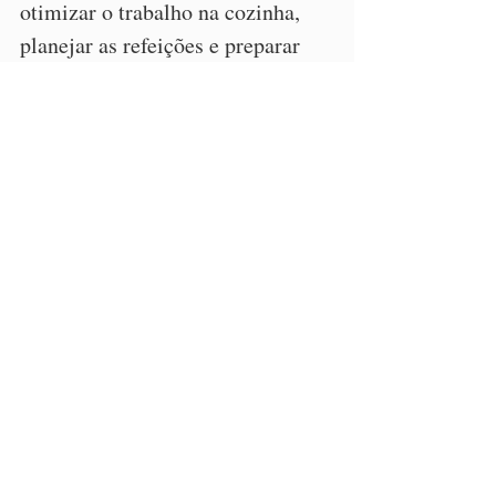
otimizar o trabalho na cozinha, 
planejar as refeições e preparar 
delícias saudáveis para o dia a dia.
CONHEÇA O CURSO!
https://youtu.be/Hzgyxwn4XSQ