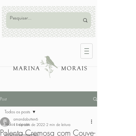
Post
Todos os posts
amandabutten6
Todos os posts
11 de abr. de 2022
2 min de leitura
Polenta Cremosa com Couve-
Acompanhamentos