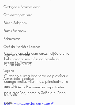
Gestação e Amamentação
Ovolactovegetariano
Pães e Salgados
Pratos Principais
Sobremesas
Café da Manhã e Lanches
Coxinha assada com arroz, feijão e uma 
Legumes e Verduras
bela salada: um clássico brasileiro! 
Introdução Alimentar
Quem não ama?
Vegano
O frango é uma boa fonte de proteína e 
Alimentação Saudável
carrega muitas vitaminas, principalmente 
Prato Único
do complexo B e minerais importantes 
para a saúde, como o Selênio e Zinco.
Low Carb
Sopas
https://www.youtube.com/watch?