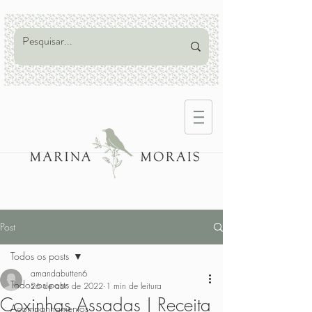
Post
Todos os posts
amandabutten6
Todos os posts
26 de abr. de 2022
1 min de leitura
Coxinhas Assadas | Receita
Acompanhamentos