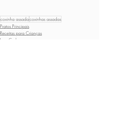
coxinha assada
coxinhas assadas
Pratos Principais
Receitas para Crianças
Low Carb
Posts recentes
Ver tudo