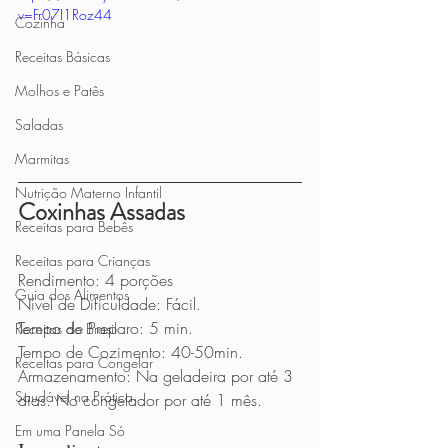
v=Fr07I1Roz44
Cozinha
Receitas Básicas
Molhos e Patês
Saladas
Marmitas
Nutrição Materno Infantil
Coxinhas Assadas
Receitas para Bebês
Receitas para Crianças
Rendimento: 4 porções
Guia dos Alimentos
Nível de Dificuldade: Fácil.
Tempo de Preparo: 5 min.
Receitas do Brasil
Tempo de Cozimento: 40-50min.
Receitas para Congelar
Armazenamento: Na geladeira por até 3 
Saudável na Prática
dias. No congelador por até 1 mês.
Em uma Panela Só