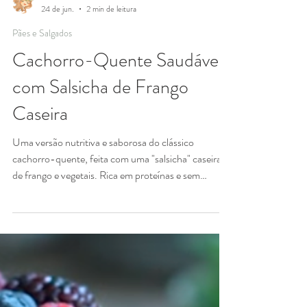
Marina Morais
24 de jun.
2 min de leitura
Pães e Salgados
Cachorro-Quente Saudável
com Salsicha de Frango
Caseira
Uma versão nutritiva e saborosa do clássico
cachorro-quente, feita com uma "salsicha" caseira
de frango e vegetais. Rica em proteínas e sem
conservantes, é uma ótima opção para toda a