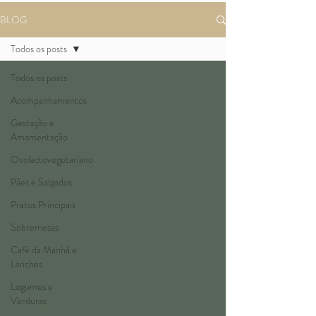
BLOG
Todos os posts
Todos os posts
Acompanhamentos
Gestação e
Amamentação
Ovolactovegetariano
Pães e Salgados
Pratos Principais
Sobremesas
Café da Manhã e
Lanches
Legumes e
Verduras