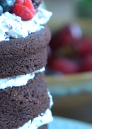
família. Rendimento: 8 porções Tempo de preparo:
25 minutos Tempo de forno: 20 minutos
Armazenamento: Na geladeira, por até 4 dias, em
recipiente fechado. Ingredientes Para as salsichas de
frango: 500 g de peito de frango cru em cubos; 1
cenoura pequena picada; 1/2 beterraba pequena
picada; 1/2