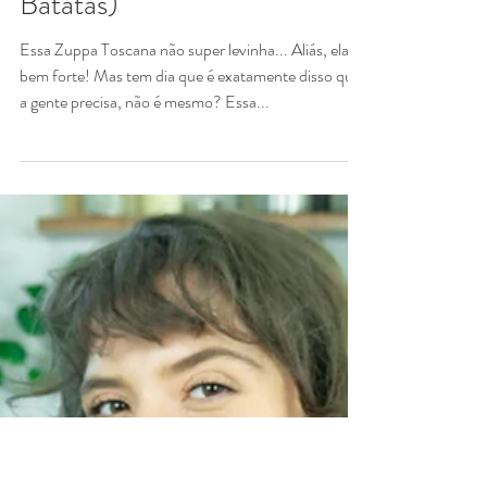
Marina Morais
19 de set. de 2023
2 min de leitura
Prato Único
Zuppa Toscana (Sopa
Toscana com Carne Moída e
Batatas)
Essa Zuppa Toscana não super levinha... Aliás, ela é
bem forte! Mas tem dia que é exatamente disso que
a gente precisa, não é mesmo? Essa...