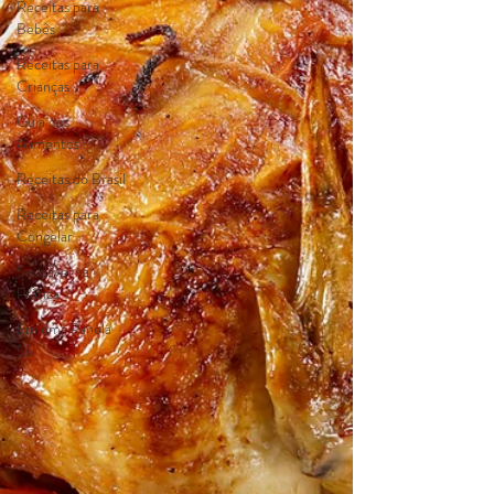
Receitas para
Bebês
Receitas para
Crianças
Guia dos
Alimentos
Receitas do Brasil
Receitas para
Congelar
Saudável na
Prática
Em uma Panela
Só