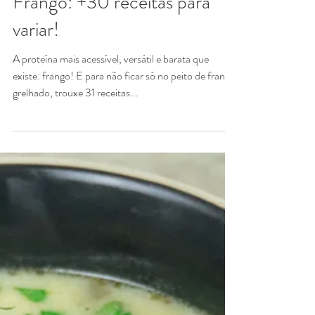
Marina Morais
9 de out. de 2023
5 min de leitura
Saudável na Prática
Frango: +30 receitas para
variar!
A proteína mais acessível, versátil e barata que
existe: frango! E para não ficar só no peito de frango
grelhado, trouxe 31 receitas...