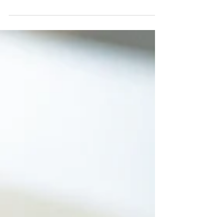
glúten, sem leite)
Meus filhos encontraram meus cortadores de
biscoito e pediram para irmos para cozinha juntos! É
claro que eu aceitei, já viu a carinha...