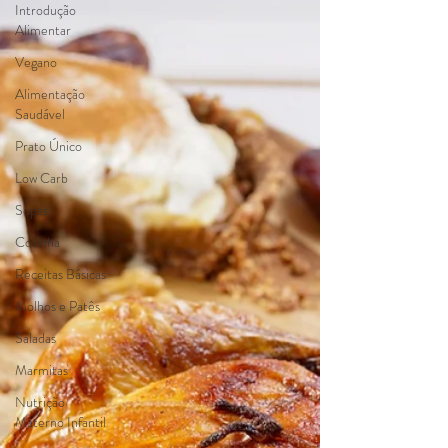
Introdução
Alimentar
Vegano
Alimentação
Saudável
Prato Único
Low Carb
Sopas
Cozinha
Receitas Básicas
Molhos e Patês
Saladas
Marmitas
Nutrição
Materno Infantil