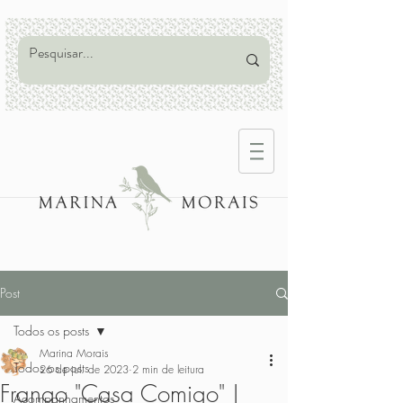
Post
Todos os posts
Marina Morais
Todos os posts
26 de jul. de 2023
2 min de leitura
Frango "Casa Comigo" |
Acompanhamentos