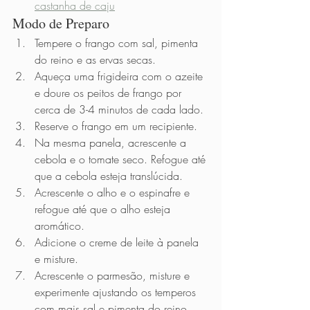
castanha de caju
Modo de Preparo  
Tempere o frango com sal, pimenta 
do reino e as ervas secas.
Aqueça uma frigideira com o azeite 
e doure os peitos de frango por 
cerca de 3-4 minutos de cada lado.
Reserve o frango em um recipiente.
Na mesma panela, acrescente a 
cebola e o tomate seco. Refogue até 
que a cebola esteja translúcida.
Acrescente o alho e o espinafre e 
refogue até que o alho esteja 
aromático. 
Adicione o creme de leite à panela 
e misture.
Acrescente o parmesão, misture e 
experimente ajustando os temperos 
com mais sal e pimenta do reino.