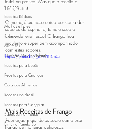
testei na prática! Mas que a receita é 
Cozinha
bom, é sim! 
Receitas Básicas
O molho é cremoso e rico por conta dos 
Molhos e Patês
sabores do espinafre, tomate seco e 
creme de leite fresco! O frango fica 
Saladas
suculento e super bem acompanhado 
Marmitas
com estes sabores.
Nutrição Materno Infantil
https://youtu.be/_aLmVBT0b0s
Receitas para Bebês
Receitas para Crianças
Guia dos Alimentos
Receitas do Brasil
Receitas para Congelar
Mais Receitas de Frango
Saudável na Prática
Aqui estão mais ideias sobre como usar 
Em uma Panela Só
frango de maneiras deliciosas: