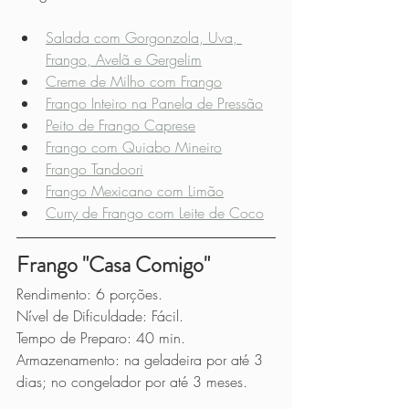
Salada com Gorgonzola, Uva, 
Frango, Avelã e Gergelim
Creme de Milho com Frango
Frango Inteiro na Panela de Pressão
Peito de Frango Caprese
Frango com Quiabo Mineiro
Frango Tandoori
Frango Mexicano com Limão
Curry de Frango com Leite de Coco
Frango "Casa Comigo"
Rendimento: 6 porções.
Nível de Dificuldade: Fácil.
Tempo de Preparo: 40 min.
Armazenamento: na geladeira por até 3 
dias; no congelador por até 3 meses.