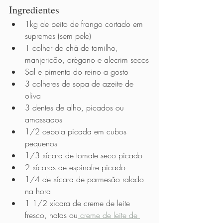
Ingredientes
1kg de peito de frango cortado em 
supremes (sem pele)
1 colher de chá de tomilho, 
manjericão, orégano e alecrim secos
Sal e pimenta do reino a gosto
3 colheres de sopa de azeite de 
oliva
3 dentes de alho, picados ou 
amassados
1/2 cebola picada em cubos 
pequenos
1/3 xícara de tomate seco picado
2 xícaras de espinafre picado
1/4 de xícara de parmesão ralado 
na hora
1 1/2 xícara de creme de leite 
fresco, natas ou
 creme de leite de 