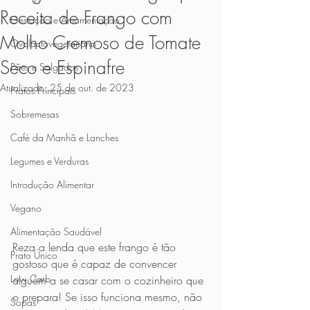
Receita de Frango com
Gestação e Amamentação
Molho Cremoso de Tomate
Ovolactovegetariano
Seco e Espinafre
Pães e Salgados
Atualizado:
25 de out. de 2023
Pratos Principais
Sobremesas
Café da Manhã e Lanches
Legumes e Verduras
Introdução Alimentar
Vegano
Alimentação Saudável
Reza a lenda que este frango é tão 
Prato Único
gostoso que é capaz de convencer 
Low Carb
alguém a se casar com o cozinheiro que 
o prepara! Se isso funciona mesmo, não 
Sopas