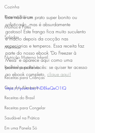
Cozinha
Receitas Básicas
Este não é um prato super bonito ou 
sofisticado, mas é absurdamente 
Molhos e Patês
gostoso! Este frango fica muito suculento 
Saladas
e macio depois da cocção nas 
especiarias e temperos. Essa receita faz 
Marmitas
parte do nosso ebook "Do Freezer à 
Nutrição Materno Infantil
Mesa" e aparece aqui como uma 
palhinha para vocês: se quiser ter acesso 
Receitas para Bebês
ao ebook completo, 
clique aqui!
Receitas para Crianças
Guia dos Alimentos
https://youtu.be/ND8keQeO1IQ
Receitas do Brasil
Receitas para Congelar
Saudável na Prática
Em uma Panela Só