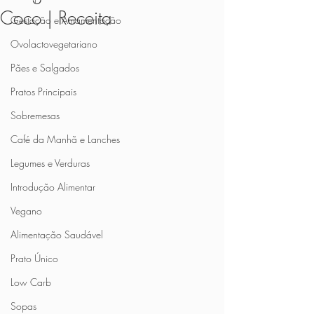
Coco | Receita
Gestação e Amamentação
Ovolactovegetariano
Pães e Salgados
Pratos Principais
Sobremesas
Café da Manhã e Lanches
Legumes e Verduras
Introdução Alimentar
Vegano
Alimentação Saudável
Prato Único
Low Carb
Sopas