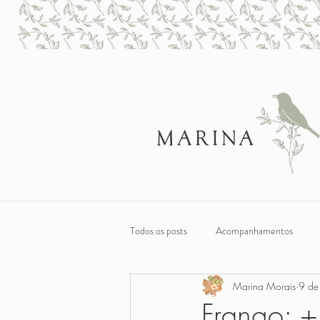
Todos os posts
Acompanhamentos
Marina Morais
9 de
Sobremesas
Café da Manhã e Lan
Frango: +