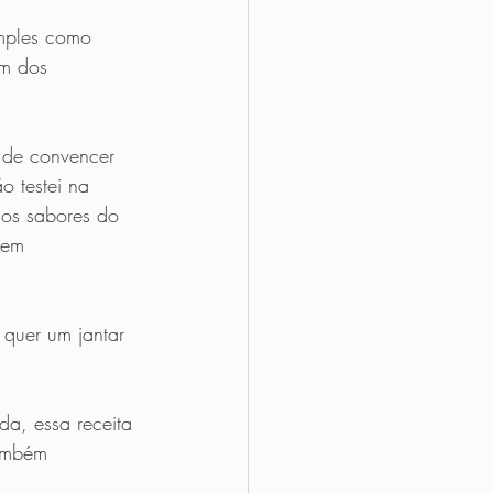
imples como 
um dos 
 de convencer 
 testei na 
dos sabores do 
bem 
quer um jantar 
da, essa receita 
também 