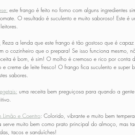
ese:
 este frango é feito no forno com alguns ingredientes s
tomate. O resultado é suculento e muito saboroso! Este é 
leitores.
:
 Reza a lenda que este frango é tão gostoso que é capaz
m o cozinheiro que o prepara! Se isso funciona mesmo, não
eceita é bom, é sim! O molho é cremoso e rico por conta 
o e creme de leite fresco! O frango fica suculento e super 
es sabores.
egetais:
 uma receita bem preguiçosa para quando a gente 
itivo.
 Limão e Coentro
: Colorido, vibrante e muito bem tempera
la serve muito bem como prato principal do almoço, mas 
as, tacos e sanduíches! 