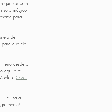
m que ser bom 
m soro mágico 
resente para 
anela de 
o para que ele 
inteiro desde a 
o aqui e te 
Moela e 
Orzo 
a... e usa a 
egralmente!