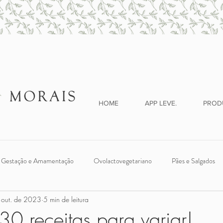
HOME
APP LEVE.
PROD
Gestação e Amamentação
Ovolactovegetariano
Pães e Salgados
 out. de 2023
5 min de leitura
ches
Legumes e Verduras
Introdução Alimentar
Vegano
30 receitas para variar!