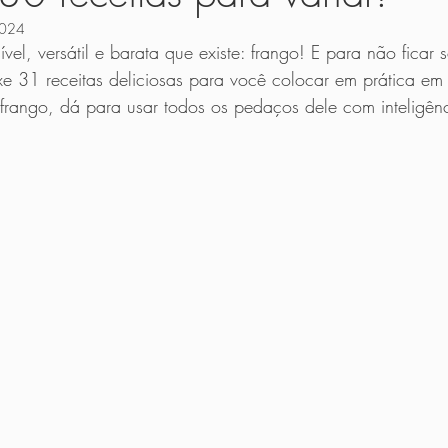
2024
as
Cozinha
Receitas Básicas
Molhos e Patês
Saladas
vel, versátil e barata que existe: frango! E para não ficar 
xe 31 receitas deliciosas para você colocar em prática em
frango, dá para usar todos os pedaços dele com inteligênc
s para Bebês
Receitas para Crianças
Guia dos Alimentos
Rece
a Prática
Em uma Panela Só