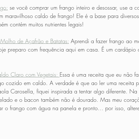
go:
 se você comprar um frango inteiro e desossar, use a c
um maravilhoso caldo de frango! Ele é a base para diverso
bém contém muitos nutrientes legais!
Molho de Açafrão e Batatas:
 Aprendi a fazer frango ao 
oje preparo com frequência aqui em casa. É um cardápio
ldo Claro com Vegetais: 
Essa é uma receita que eu não fa
go cozido em caldo. A verdade é que ao ler uma receita pa
la Carosella, fiquei inspirada a tentar algo diferente. Na r
selado e o bacon também não é dourado. Mas meu coraç
r o frango com água na panela e pronto… por isso, alterei