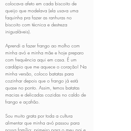
colocava afeto em cada biscoito de 
queijo que modelava (ela usava uma 
faquinha pra fazer as ranhuras no 
biscoito com técnica e destreza 
inigualáveis).
Aprendi a fazer frango ao molho com 
minha avó e minha mãe e hoje preparo 
com frequência aqui em casa. É um 
cardápio que me aquece o coração! Na 
minha versão, coloco batatas para 
cozinhar depois que o frango já está 
quase no ponto. Assim, temos batatas 
macias e delicadas cozidas no caldo de 
frango e açafrão. 
Sou muito grata por toda a cultura 
alimentar que minha avó passou para 
nossa família: primeiro para o meu pai e 