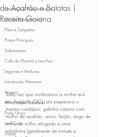
de Açafrão e Batatas |
Gestação e Amamentação
Receita Goiana
Ovolactovegetariano
Pães e Salgados
Pratos Principais
Sobremesas
Café da Manhã e Lanches
Legumes e Verduras
Introdução Alimentar
Vegano
Toda vez que visitávamos a minha avó 
em Anápolis (GO), ela preparava o 
Alimentação Saudável
mesmo cardápio: galinha caipira com 
Prato Único
molho de açafrão, arroz, feijão, angu de 
milho ou milho refogado e uma 
Low Carb
saladinha (geralmente de tomate e 
Sopas