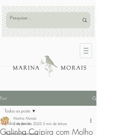
Post
Todos os posts
Marina Morais
Todos os posts
2 de fev. de 2023
3 min de leitura
Galinha Caipira com Molho
Acompanhamentos