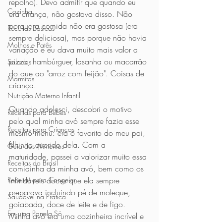
repolho). Devo admitir que quando eu 
Cozinha
era criança, não gostava disso. Não 
porque a comida não era gostosa (era 
Receitas Básicas
sempre deliciosa), mas porque não havia 
Molhos e Patês
variação e eu dava muito mais valor a 
pizza, hambúrguer, lasanha ou macarrão 
Saladas
do que ao "arroz com feijão". Coisas de 
Marmitas
criança.
Nutrição Materno Infantil
Quando adolesci, descobri o motivo 
Receitas para Bebês
pelo qual minha avó sempre fazia esse 
Receitas para Crianças
mesmo menu: era o favorito do meu pai, 
filhinho querido dela. Com a 
Guia dos Alimentos
maturidade, passei a valorizar muito essa 
Receitas do Brasil
comidinha da minha avó, bem como os 
infindáveis doces que ela sempre 
Receitas para Congelar
preparava incluindo pé de moleque, 
Saudável na Prática
goiabada, doce de leite e de figo. 
Em uma Panela Só
Minha avó era uma cozinheira incrível e 