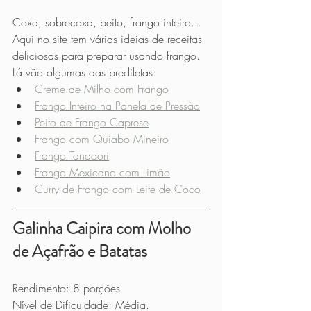
Coxa, sobrecoxa, peito, frango inteiro... 
Aqui no site tem várias ideias de receitas 
deliciosas para preparar usando frango. 
Lá vão algumas das prediletas:
Creme de Milho com Frango
Frango Inteiro na Panela de Pressão
Peito de Frango Caprese
Frango com Quiabo Mineiro
Frango Tandoori
Frango Mexicano com Limão
Curry de Frango com Leite de Coco
Galinha Caipira com Molho 
de Açafrão e Batatas
Rendimento: 8 porções
Nível de Dificuldade: Média.