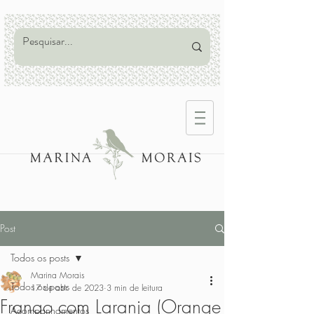
Post
Todos os posts
Marina Morais
Todos os posts
17 de abr. de 2023
3 min de leitura
Frango com Laranja (Orange
Acompanhamentos