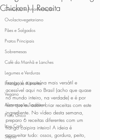
Chicken) | Receita
Gestação e Amamentação
Ovolactovegetariano
Pães e Salgados
Pratos Principais
Sobremesas
Café da Manhã e Lanches
Legumes e Verduras
Frango é a proteína mais versátil e 
Introdução Alimentar
acessível aqui no Brasil (acho que quase 
Vegano
no mundo inteiro, na verdade) e é por 
isso que eu adoro criar receitas com este 
Alimentação Saudável
ingrediente. No vídeo desta semana, 
Prato Único
preparo 6 receitas diferentes com um 
Low Carb
frango caipira inteiro! A ideia é 
aproveitar tudo: ossos, gordura, peito, 
Sopas