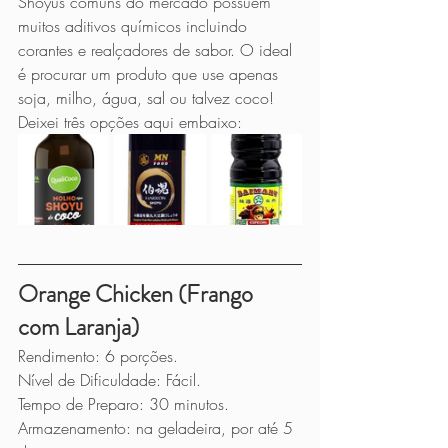
Shoyus comuns do mercado possuem 
muitos aditivos químicos incluindo 
corantes e realçadores de sabor. O ideal 
é procurar um produto que use apenas 
soja, milho, água, sal ou talvez coco! 
Deixei três opções aqui embaixo:
Orange Chicken (Frango 
com Laranja)
Rendimento: 6 porções.
Nível de Dificuldade: Fácil.
Tempo de Preparo: 30 minutos.
Armazenamento: na geladeira, por até 5 