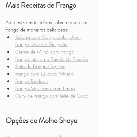
Mais Receitas de Frango
Aqui estão mais ideias sobre como usar 
frango de maneiras deliciosas:
Salada com Gorgonzola, Uva, 
Frango, Avelã e Gergelim
Creme de Milho com Frango
Frango Inteiro na Panela de Pressão
Peito de Frango Caprese
Frango com Quiabo Mineiro
Frango Tandoori
Frango Mexicano com Limão
Curry de Frango com Leite de Coco
Opções de Molho Shoyu