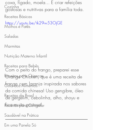
coxa, fígado, moela... E criar refeições 
Cozinha
gostosas e nutritivas para a família toda.
Receitas Básicas
https://youtu.be/tk29w53OjGE
Molhos e Patês
Saladas
Marmitas
Nutrição Materno Infantil
Receitas para Bebês
Com o peito do frango, preparei esse 
Receitas para Crianças
Orange Chicken, que é uma receita de 
frango com laranja inspirada nos sabores 
Guia dos Alimentos
da comida chinesa! Uso gengibre, óleo 
Receitas do Brasil
de gergelim, cebolinha, alho, shoyu e 
fica muito gostoso! 
Receitas para Congelar
Saudável na Prática
Em uma Panela Só