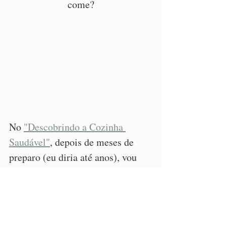
come?
No 
"Descobrindo a Cozinha 
Saudável"
, depois de meses de 
preparo (eu diria até anos), vou 
dividir com você tudo o que 
aprendi sobre como ultrapassar 
obstáculos assim! E te mostrar o 
meu Método Cardápio Versátil, 