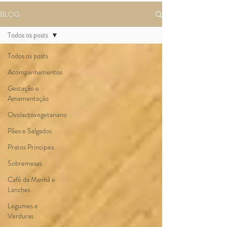
BLOG
Todos os posts
Todos os posts
Acompanhamentos
Gestação e
Amamentação
Ovolactovegetariano
Pães e Salgados
Pratos Principais
Sobremesas
Café da Manhã e
Lanches
Legumes e
Verduras