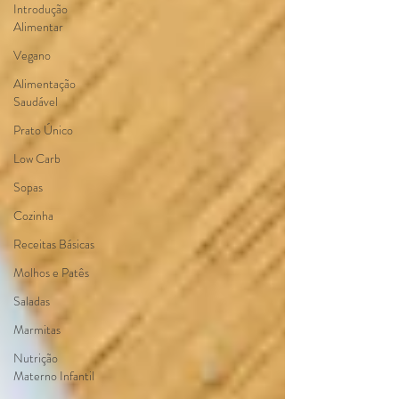
Introdução
Alimentar
Vegano
Alimentação
Saudável
Prato Único
Low Carb
Sopas
Cozinha
Receitas Básicas
Molhos e Patês
Saladas
Marmitas
Nutrição
Materno Infantil