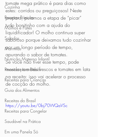
tomate mega prático é para dias como 
Cozinha
estes: corridos ou preguiçosos! Neste 
Receitas Básicas
preparo, pulamos a etapa de “picar” 
tudo bonitinho com a ajuda do 
Molhos e Patês
liquidificador! O molho continua super 
Saladas
saboroso porque deixamos tudo cozinhar 
por um longo período de tempo, 
Marmitas
apurando o sabor de tomates.
Nutrição Materno Infantil
Se você não tiver esse tempo, pode 
mesclar tomates frescos e tomates em lata 
Receitas para Bebês
na receita: isso vai acelerar o processo 
Receitas para Crianças
de cocção do molho.   
Guia dos Alimentos
Receitas do Brasil
https://youtu.be/0bj70WQaVSc
Receitas para Congelar
Saudável na Prática
Em uma Panela Só