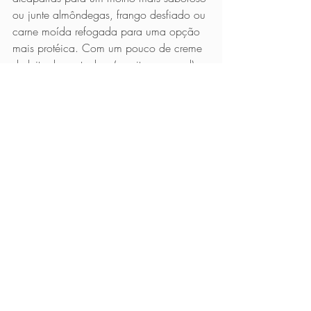
ou junte almôndegas, frango desfiado ou 
carne moída refogada para uma opção 
mais protéica. Com um pouco de creme 
de leite de castanhas (receita no canal) e 
frango, cogumelos ou carne, este molho 
pode virar um strogonoff delicioso.   
Prato Único
Ovolactovegetariano
Vegano
Posts recentes
Ver tudo