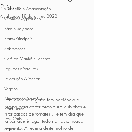
Prático
Gestação e Amamentação
Atualizado:
18 de jan. de 2022
Ovolactovegetariano
Pães e Salgados
Pratos Principais
Sobremesas
Café da Manhã e Lanches
Legumes e Verduras
Introdução Alimentar
Vegano
Alimentação Saudável
Tem dia que a gente tem paciência e 
tempo para cortar cebola em cubinhos e 
Prato Único
tirar cascas de tomates… e tem dia que 
Low Carb
a vontade é jogar tudo no liquidificador 
e pronto! A receita deste molho de 
Sopas