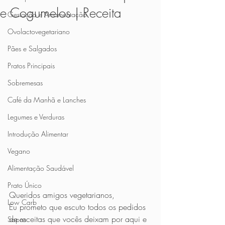
e Cogumelos | Receita
Gestação e Amamentação
Ovolactovegetariano
Pães e Salgados
Pratos Principais
Sobremesas
Café da Manhã e Lanches
Legumes e Verduras
Introdução Alimentar
Vegano
Alimentação Saudável
Prato Único
Queridos amigos vegetarianos, 
Low Carb
Eu prometo que escuto todos os pedidos 
de receitas que vocês deixam por aqui e 
Sopas