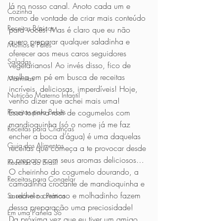
lá no nosso canal. Anoto cada um e 
Cozinha
morro de vontade de criar mais conteúdo 
Receitas Básicas
para vocês! Mas é claro que eu não 
quero preparar qualquer saladinha e 
Molhos e Patês
oferecer aos meus caros seguidores 
Saladas
vegetarianos! Ao invés disso, fico de 
orelha em pé em busca de receitas 
Marmitas
incríveis, deliciosas, imperdíveis! Hoje, 
Nutrição Materno Infantil
venho dizer que achei mais uma! 
Receitas para Bebês
Essa tortinha rosti de cogumelos com 
mandioquinha (só o nome já me faz 
Receitas para Crianças
encher a boca d’água) é uma daquelas 
Guia dos Alimentos
receitas que começa a te provocar desde 
o preparo com seus aromas deliciosos… 
Receitas do Brasil
O cheirinho do cogumelo dourando, a 
Receitas para Congelar
camadinha crocante de mandioquinha e 
o recheio cremoso e molhadinho fazem 
Saudável na Prática
dessa preparação uma preciosidade!
Em uma Panela Só
Da próxima vez que eu tiver um amigo 