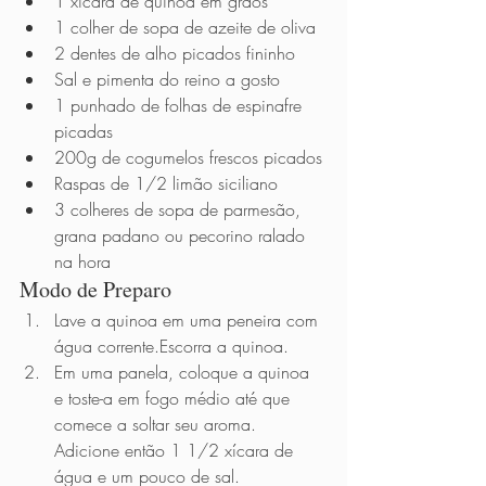
1 xícara de quinoa em grãos
1 colher de sopa de azeite de oliva 
2 dentes de alho picados fininho 
Sal e pimenta do reino a gosto
1 punhado de folhas de espinafre 
picadas
200g de cogumelos frescos picados
Raspas de 1/2 limão siciliano
3 colheres de sopa de parmesão, 
grana padano ou pecorino ralado 
na hora
Modo de Preparo          
Lave a quinoa em uma peneira com 
água corrente.Escorra a quinoa.
Em uma panela, coloque a quinoa 
e toste-a em fogo médio até que 
comece a soltar seu aroma. 
Adicione então 1 1/2 xícara de 
água e um pouco de sal. 