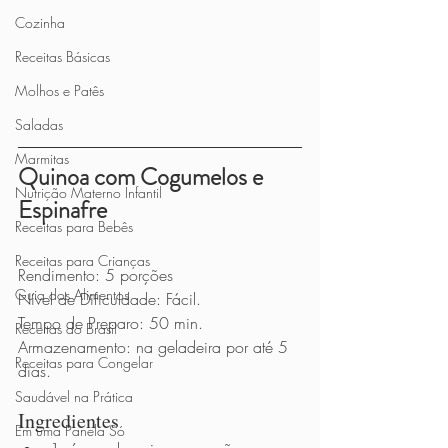
Cozinha
Receitas Básicas
Molhos e Patês
Saladas
Marmitas
Quinoa com Cogumelos e 
Nutrição Materno Infantil
Espinafre
Receitas para Bebês
Receitas para Crianças
Rendimento: 5 porções
Guia dos Alimentos
Nível de Dificuldade: Fácil.
Tempo de Preparo: 50 min.
Receitas do Brasil
Armazenamento: na geladeira por até 5 
Receitas para Congelar
dias.
Saudável na Prática
Ingredientes 
Em uma Panela Só