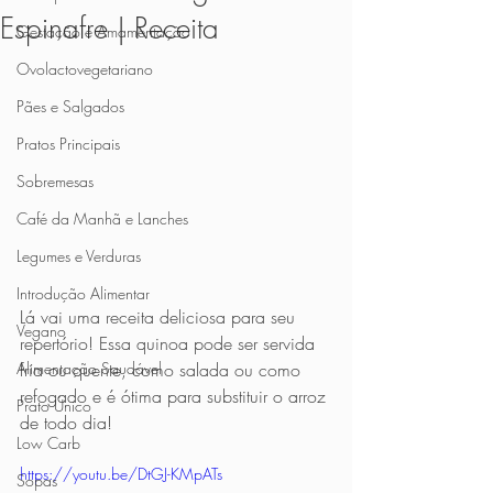
Espinafre | Receita
Gestação e Amamentação
Ovolactovegetariano
Pães e Salgados
Pratos Principais
Sobremesas
Café da Manhã e Lanches
Legumes e Verduras
Introdução Alimentar
Lá vai uma receita deliciosa para seu 
Vegano
repertório! Essa quinoa pode ser servida 
fria ou quente, como salada ou como 
Alimentação Saudável
refogado e é ótima para substituir o arroz 
Prato Único
de todo dia! 
Low Carb
https://youtu.be/DtGJ-KMpATs
Sopas