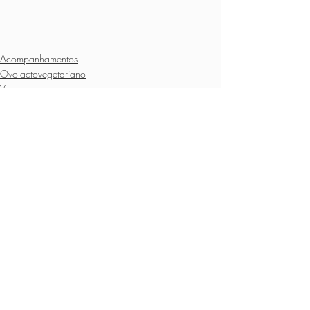
Acompanhamentos
Ovolactovegetariano
Vegano
Posts recentes
Ver tudo