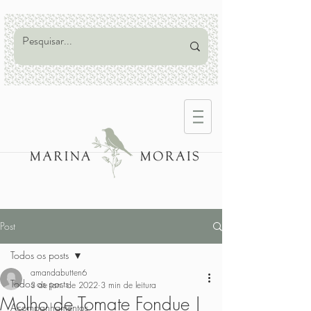
Post
Todos os posts
amandabutten6
Todos os posts
3 de jan. de 2022
3 min de leitura
Molho de Tomate Fondue |
Acompanhamentos