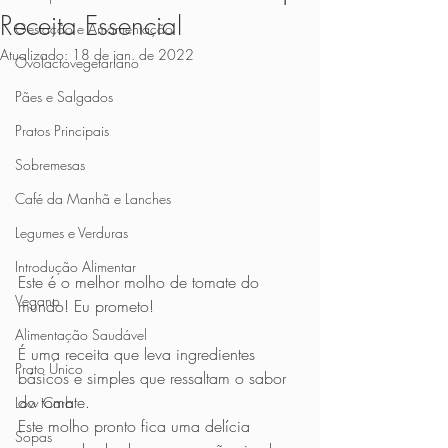
Receita Essencial
Gestação e Amamentação
Atualizado:
18 de jan. de 2022
Ovolactovegetariano
Pães e Salgados
Pratos Principais
Sobremesas
Café da Manhã e Lanches
Legumes e Verduras
Introdução Alimentar
Este é o melhor molho de tomate do 
Vegano
mundo! Eu prometo! 
Alimentação Saudável
É uma receita que leva ingredientes 
Prato Único
básicos e simples que ressaltam o sabor 
do tomate.
Low Carb
Este molho pronto fica uma delícia 
Sopas