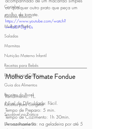
acompanhado de um macarrão simples 
Cozinha
ou qualquer outro prato que peça um 
molho de tomate.
Receitas Básicas
https://www.youtube.com/watch?
Molhos e Patês
v=4afD70Ig10s
Saladas
Marmitas
Nutrição Materno Infantil
Receitas para Bebês
Molho de Tomate Fondue
Receitas para Crianças
Guia dos Alimentos
Receitas do Brasil
Rendimento: 1L.
Nível de Dificuldade: Fácil.
Receitas para Congelar
Tempo de Preparo: 5 min.
Saudável na Prática
Tempo de Cozimento: 1h 30min.
Armazenamento: na geladeira por até 5 
Em uma Panela Só