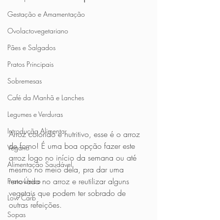
Gestação e Amamentação
Ovolactovegetariano
Pães e Salgados
Pratos Principais
Sobremesas
Café da Manhã e Lanches
Legumes e Verduras
Introdução Alimentar
Arroz colorido e nutritivo, esse é o arroz 
de forno! É uma boa opção fazer este 
Vegano
arroz logo no início da semana ou até 
Alimentação Saudável
mesmo no meio dela, pra dar uma 
renovada no arroz e reutilizar alguns 
Prato Único
vegetais que podem ter sobrado de 
Low Carb
outras refeições.
Sopas