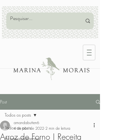
Post
Todos os posts
amandabutten6
Todos os posts
4 de abr. de 2022
2 min de leitura
Arroz de Forno | Receita
Acompanhamentos