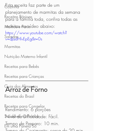
Esta receita faz parte de um 
Cozinha
planejamento de marmitas da semana 
Receitas Básicas
para a família toda, confira todas as 
receitas no vídeo abaixo:
Molhos e Patês
https://www.youtube.com/watch?
Saladas
v=dJadHlvEpEg&t=0s
Marmitas
Nutrição Materno Infantil
Receitas para Bebês
Receitas para Crianças
Guia dos Alimentos
Arroz de Forno
Receitas do Brasil
Receitas para Congelar
Rendimento: 6 porções
Saudável na Prática
Nível de Dificuldade: Fácil.
Tempo de Preparo: 10 min. 
Em uma Panela Só
Tempo de Cozimento: cerca de 20 min.