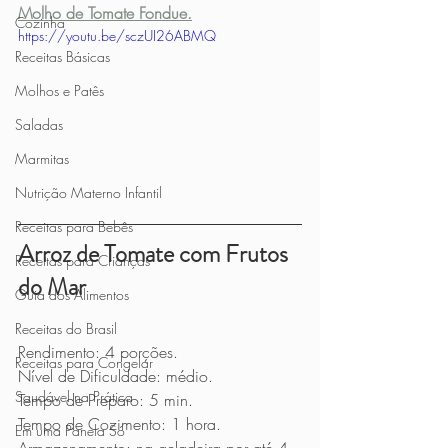
Molho de Tomate Fondue.
Cozinha
https://youtu.be/sczUI26ABMQ
Receitas Básicas
Molhos e Patês
Saladas
Marmitas
Nutrição Materno Infantil
Receitas para Bebês
Arroz de Tomate com Frutos 
Receitas para Crianças
do Mar
Guia dos Alimentos
Receitas do Brasil
Rendimento: 4 porções.
Receitas para Congelar
Nível de Dificuldade: médio.
Saudável na Prática
Tempo de Preparo: 5 min.
Tempo de Cozimento: 1 hora.
Em uma Panela Só