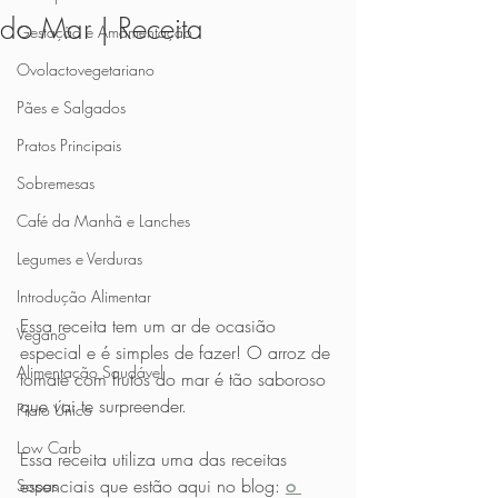
do Mar | Receita
Gestação e Amamentação
Ovolactovegetariano
Pães e Salgados
Pratos Principais
Sobremesas
Café da Manhã e Lanches
Legumes e Verduras
Introdução Alimentar
Essa receita tem um ar de ocasião 
Vegano
especial e é simples de fazer! O arroz de 
Alimentação Saudável
tomate com frutos do mar é tão saboroso 
que vai te surpreender.
Prato Único
Low Carb
Essa receita utiliza uma das receitas 
essenciais que estão aqui no blog: 
o 
Sopas