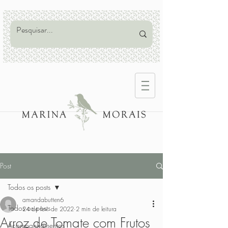
Post
Todos os posts
amandabutten6
Todos os posts
24 de fev. de 2022
2 min de leitura
Arroz de Tomate com Frutos
Acompanhamentos