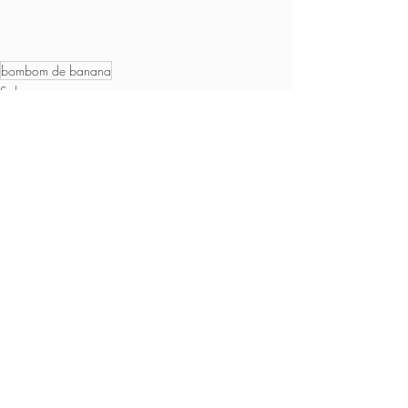
bombom de banana
Sobremesas
Vegano
Ovolactovegetariano
Posts recentes
Ver tudo