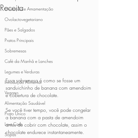
Receita
Gestação e Amamentação
Ovolactovegetariano
Pães e Salgados
Pratos Principais
Sobremesas
Café da Manhã e Lanches
Legumes e Verduras
Essa sobremesa é como se fosse um 
Introdução Alimentar
sanduichinho de banana com amendoim 
Vegano
e cobertura de chocolate.
Alimentação Saudável
Se você tiver tempo, você pode congelar 
Prato Único
a banana com a pasta de amendoim 
Low Carb
antes de cobrir com chocolate, assim o 
chocolate endurece instantaneamente.
Sopas