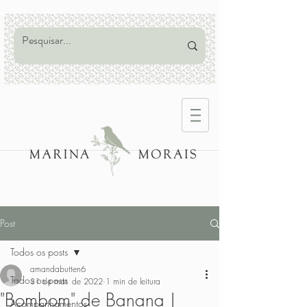
Post
Todos os posts
amandabutten6
Todos os posts
31 de mar. de 2022
1 min de leitura
"Bombom" de Banana |
Acompanhamentos