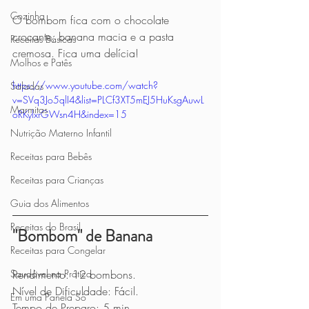
Cozinha
O bombom fica com o chocolate 
crocante, banana macia e a pasta 
Receitas Básicas
cremosa. Fica uma delícia!
Molhos e Patês
https://www.youtube.com/watch?
Saladas
v=SVq3Jo5qlI4&list=PLCf3XT5mEJ5HuKsgAuwL
Marmitas
oRKylxrGWsn4H&index=15
Nutrição Materno Infantil
Receitas para Bebês
Receitas para Crianças
Guia dos Alimentos
Receitas do Brasil
"Bombom" de Banana
Receitas para Congelar
Rendimento: 12 bombons.
Saudável na Prática
Nível de Dificuldade: Fácil.
Em uma Panela Só
Tempo de Preparo: 5 min.