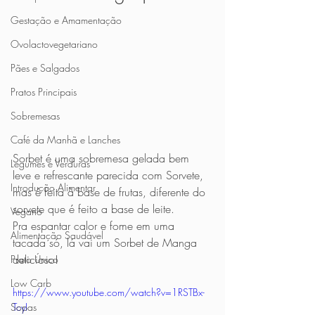
Gestação e Amamentação
Ovolactovegetariano
Pães e Salgados
Pratos Principais
Sobremesas
Café da Manhã e Lanches
Sorbet é uma sobremesa gelada bem 
Legumes e Verduras
leve e refrescante parecida com Sorvete, 
Introdução Alimentar
mas é feita à base de frutas, diferente do 
sorvete que é feito a base de leite. 
Vegano
Pra espantar calor e fome em uma 
Alimentação Saudável
tacada só, lá vai um Sorbet de Manga 
delicioso!
Prato Único
Low Carb
https://www.youtube.com/watch?v=1RSTBx-
TcyI
Sopas