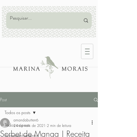
Post
Todos os posts
amandabutten6
Todos os posts
24 de nov. de 2021
2 min de leitura
Sorbet de Manga | Receita
Acompanhamentos