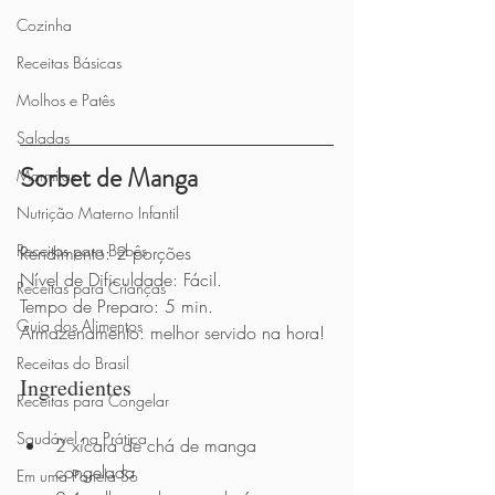
Cozinha
Receitas Básicas
Molhos e Patês
Saladas
Sorbet de Manga
Marmitas
Nutrição Materno Infantil
Receitas para Bebês
Rendimento: 2 porções
Nível de Dificuldade: Fácil.
Receitas para Crianças
Tempo de Preparo: 5 min.
Guia dos Alimentos
Armazenamento: melhor servido na hora!
Receitas do Brasil
Ingredientes 
Receitas para Congelar
Saudável na Prática
2 xícara de chá de manga 
congelada
Em uma Panela Só