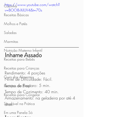
https://www.youtube.com/watch?
Cozinha
v=BOO8rXiIUV4&t=70s
Receitas Básicas
Molhos e Patês
Saladas
Marmitas
Nutrição Materno Infantil
Inhame Assado
Receitas para Bebês
Receitas para Crianças
Rendimento: 4 porções
Guia dos Alimentos
Nível de Dificuldade: Fácil.
Tempo de Preparo: 5 min.
Receitas do Brasil
Tempo de Cozimento: 40 min.
Receitas para Congelar
Armazenamento: na geladeira por até 4 
Saudável na Prática
dias.
Em uma Panela Só