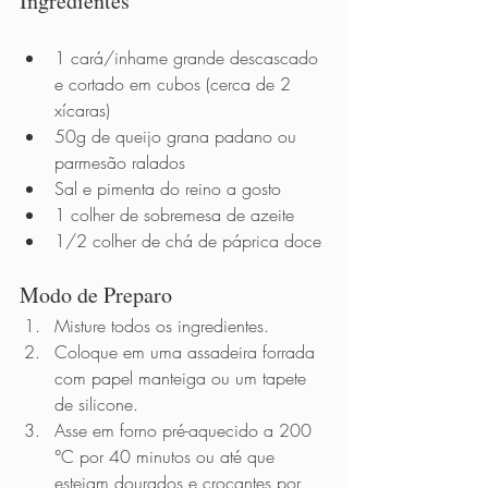
Ingredientes 
1 cará/inhame grande descascado 
e cortado em cubos (cerca de 2 
xícaras) 
50g de queijo grana padano ou 
parmesão ralados
Sal e pimenta do reino a gosto 
1 colher de sobremesa de azeite 
1/2 colher de chá de páprica doce
Modo de Preparo
Misture todos os ingredientes. 
Coloque em uma assadeira forrada 
com papel manteiga ou um tapete 
de silicone. 
Asse em forno pré-aquecido a 200 
°C por 40 minutos ou até que 
estejam dourados e crocantes por 