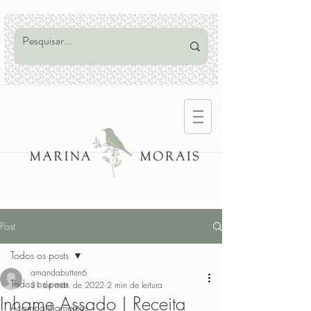
Post
Todos os posts
amandabutten6
Todos os posts
31 de mar. de 2022
2 min de leitura
Inhame Assado | Receita
Acompanhamentos