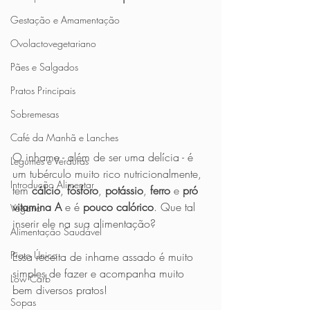
Gestação e Amamentação
Ovolactovegetariano
Pães e Salgados
Pratos Principais
Sobremesas
Café da Manhã e Lanches
O inhame - além de ser uma delícia - é 
Legumes e Verduras
um tubérculo muito rico nutricionalmente, 
Introdução Alimentar
tem 
cálcio
, 
fósforo
, 
potássio
, 
ferro
 e 
pró 
vitamina A
 e é 
pouco calórico
. Que tal 
Vegano
inserir ele na sua alimentação?
Alimentação Saudável
Prato Único
Essa receita de inhame assado é muito 
simples de fazer e acompanha muito 
Low Carb
bem diversos pratos! 
Sopas