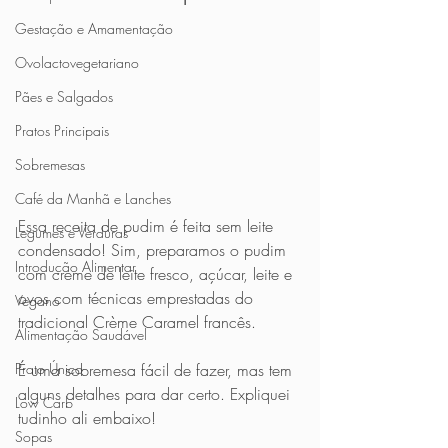
Gestação e Amamentação
Ovolactovegetariano
Pães e Salgados
Pratos Principais
Sobremesas
Café da Manhã e Lanches
Essa receita de pudim é feita sem leite 
Legumes e Verduras
condensado! Sim, preparamos o pudim 
Introdução Alimentar
com creme de leite fresco, açúcar, leite e 
ovos com técnicas emprestadas do 
Vegano
tradicional Crème Caramel francês.
Alimentação Saudável
Prato Único
É uma sobremesa fácil de fazer, mas tem 
alguns detalhes para dar certo. Expliquei 
Low Carb
tudinho ali embaixo!
Sopas