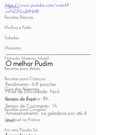
https://www.youtube.com/watch?
Cozinha
v=NZ5GwJhfNH8
Receitas Básicas
Molhos e Patês
Saladas
Marmitas
Nutrição Materno Infantil
O melhor Pudim
Receitas para Bebês
Receitas para Crianças
Rendimento: 6-8 porções.
Guia dos Alimentos
Nível de Dificuldade: Fácil.
Tempo de Espera: 8h.
Receitas do Brasil
Tempo de Cozimento: 1h.
Receitas para Congelar
Armazenamento: na geladeira por até 4 
Saudável na Prática
dias.
Em uma Panela Só