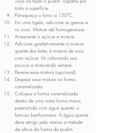
você irá fazer o pudim. Espalhe por 
toda a superfície.
Pré-aqueça o forno a 150˚C.
Em uma tigela, adicione as gemas e 
os ovos. Misture até homogeneizar.
Acrescente o açúcar e misture.
Adicione gradativamente a mistura 
quente dos leites à mistura de ovos 
com açúcar. Vá colocando aos 
poucos e misturando sempre.
Peneire essa mistura (opcional).
Despeje essa mistura na forma 
caramelizada.
Coloque a forma caramelizada 
dentro de uma outra forma maior, 
preenchida com água quente: o 
famoso banho-maria. A água quente 
deve atingir pelo menos a metade 
da altura da forma do pudim.