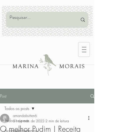
Post
Todos os posts
amandabutten6
Todos os posts
31 de mar. de 2022
2 min de leitura
O melhor Pudim | Receita
Acompanhamentos