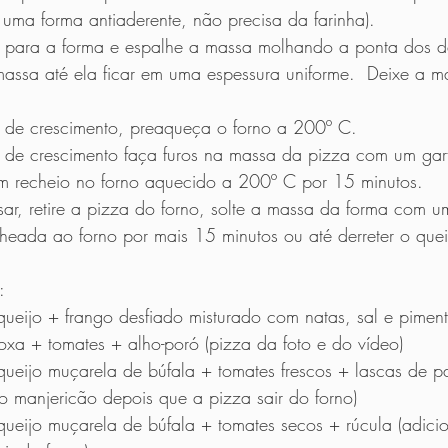
 uma forma antiaderente, não precisa da farinha). 
 para a forma e espalhe a massa molhando a ponta dos d
assa até ela ficar em uma espessura uniforme.  Deixe a ma
 de crescimento, preaqueça o forno a 200º C. 
 de crescimento faça furos na massa da pizza com um gar
m recheio no forno aquecido a 200º C por 15 minutos.  
sar, retire a pizza do forno, solte a massa da forma com u
cheada ao forno por mais 15 minutos ou até derreter o queij
:
ueijo + frango desfiado misturado com natas, sal e piment
xa + tomates + alho-poró (pizza da foto e do vídeo)
queijo muçarela de búfala + tomates frescos + lascas de 
o manjericão depois que a pizza sair do forno)
ueijo muçarela de búfala + tomates secos + rúcula (adicio