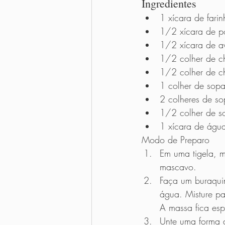
Ingredientes 
1 xícara de fari
1/2 xícara de po
1/2 xícara de av
1/2 colher de ch
1/2 colher de c
1 colher de sop
2 colheres de so
1/2 colher de so
1 xícara de águ
Modo de Preparo      
Em uma tigela, m
mascavo. 
Faça um buraquin
água. Misture pa
A massa fica esp
Unte uma forma 