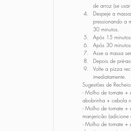
de arroz (se usar
Despeje a massa
pressionando a m
30 minutos. 
Após 15 minutos
Após 30 minutos
Asse a massa se
Depois de pré-as
Volte a pizza re
imediatamente.
Sugestões de Recheio
- Molho de tomate + q
abobrinha + cebola ro
- Molho de tomate + 
manjericão (adicione 
- Molho de tomate + q