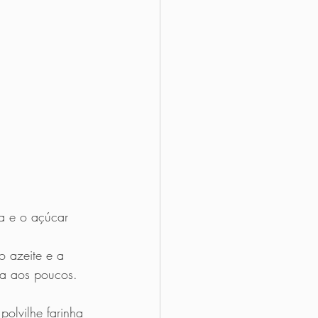
na e o açúcar 
o azeite e a 
ua aos poucos. 
olvilhe farinha 