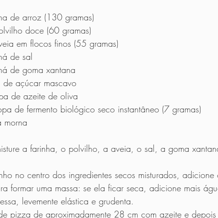
nha de arroz (130 gramas)  
lvilho doce (60 gramas)  
eia em flocos finos (55 gramas)  
á de sal 
há de goma xantana 
a de açúcar mascavo 
pa de azeite de oliva
pa de fermento biológico seco instantâneo (7 gramas) 
a morna 
    
isture a farinha, o polvilho, a aveia, o sal, a goma xanta
ho no centro dos ingredientes secos misturados, adicione 
ra formar uma massa: se ela ficar seca, adicione mais ág
essa, levemente elástica e grudenta.  
de pizza de aproximadamente 28 cm com azeite e depois p