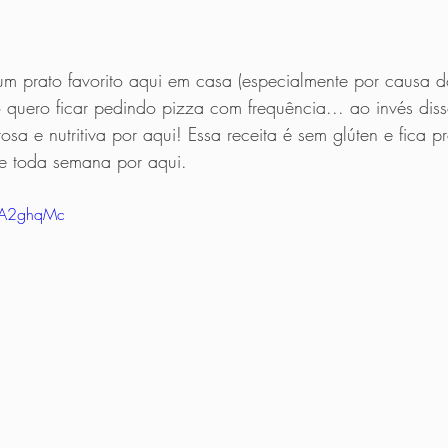
m prato favorito aqui em casa (especialmente por causa d
 quero ficar pedindo pizza com frequência... ao invés disso
osa e nutritiva por aqui! Essa receita é sem glúten e fica p
e toda semana por aqui.
mA2ghqMc