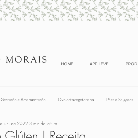
HOME
APP LEVE.
PROD
Gestação e Amamentação
Ovolactovegetariano
Pães e Salgados
e jun. de 2022
3 min de leitura
ches
Legumes e Verduras
Introdução Alimentar
Vegano
 Glúten | Receita