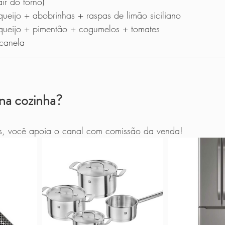
ir do forno)
ueijo + abobrinhas + raspas de limão siciliano
queijo + pimentão + cogumelos + tomates
canela
na cozinha?
nks, você apoia o canal com comissão da venda!