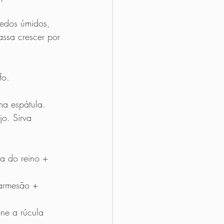
edos úmidos, 
ssa crescer por 
fo. 
ma espátula.
o. Sirva 
a do reino + 
parmesão + 
ne a rúcula 