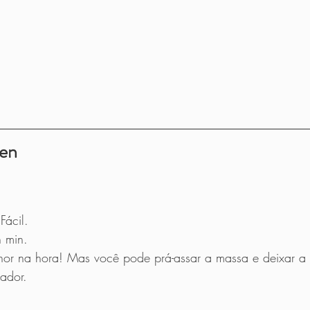
ten
Fácil.
 min.
or na hora! Mas você pode prá-assar a massa e deixar a
ador.