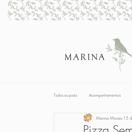
Todos os posts
Acompanhamentos
Marina Morais
15 d
Sobremesas
Café da Manhã e Lan
Pizza Sem