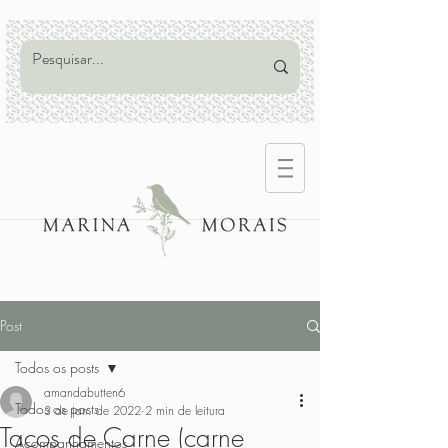
Post
Todos os posts
amandabutten6
Todos os posts
3 de jan. de 2022
2 min de leitura
Tacos de Carne (carne
Acompanhamentos