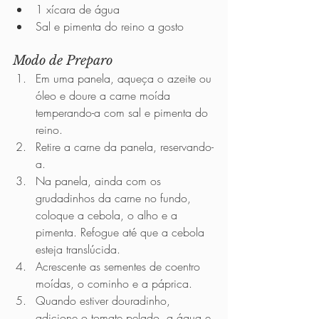
1 xícara de água
Sal e pimenta do reino a gosto
Modo de Preparo          
Em uma panela, aqueça o azeite ou 
óleo e doure a carne moída 
temperando-a com sal e pimenta do 
reino.  
Retire a carne da panela, reservando-
a.
Na panela, ainda com os 
grudadinhos da carne no fundo, 
coloque a cebola, o alho e a 
pimenta. Refogue até que a cebola 
esteja translúcida.
Acrescente as sementes de coentro 
moídas, o cominho e a páprica.
Quando estiver douradinho, 
adicione o tomate pelado, a água e 