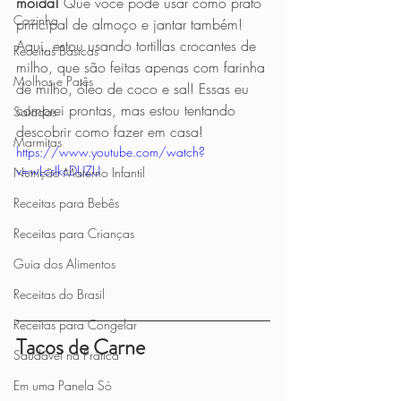
moída!
 Que você pode usar como prato 
Cozinha
principal de almoço e jantar também!  
Aqui, estou usando tortillas crocantes de 
Receitas Básicas
milho, que são feitas apenas com farinha 
Molhos e Patês
de milho, óleo de coco e sal! Essas eu 
comprei prontas, mas estou tentando 
Saladas
descobrir como fazer em casa! 
Marmitas
https://www.youtube.com/watch?
v=wLcsIkcDUZU
Nutrição Materno Infantil
Receitas para Bebês
Receitas para Crianças
Guia dos Alimentos
Receitas do Brasil
Receitas para Congelar
Tacos de Carne
Saudável na Prática
Em uma Panela Só