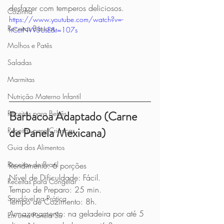
desfazer com temperos deliciosos. 
Cozinha
https://www.youtube.com/watch?v=-
Receitas Básicas
hCctNW3UsE&t=107s
Molhos e Patês
Saladas
Marmitas
Nutrição Materno Infantil
Barbacoa Adaptado (Carne 
Receitas para Bebês
de Panela Mexicana) 
Receitas para Crianças
Guia dos Alimentos
Receitas do Brasil
Rendimento: 6 porções
Nível de Dificuldade: Fácil.
Receitas para Congelar
Tempo de Preparo: 25 min.
Saudável na Prática
Tempo de Cozimento: 8h.
Armazenamento: na geladeira por até 5 
Em uma Panela Só