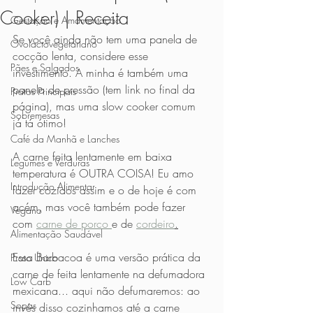
Cooker) | Receita
Gestação e Amamentação
Se você ainda não tem uma panela de 
Ovolactovegetariano
cocção lenta, considere esse 
Pães e Salgados
investimento. A minha é também uma 
panela de pressão (tem link no final da 
Pratos Principais
página), mas uma slow cooker comum 
Sobremesas
já tá ótimo! 
Café da Manhã e Lanches
A carne feita lentamente em baixa 
Legumes e Verduras
temperatura é OUTRA COISA! Eu amo 
Introdução Alimentar
fazer cozidos assim e o de hoje é com 
acém, mas você também pode fazer 
Vegano
com 
carne de porco 
e de 
cordeiro
.
Alimentação Saudável
Essa Barbacoa é uma versão prática da 
Prato Único
carne de feita lentamente na defumadora 
Low Carb
mexicana... aqui não defumaremos: ao 
Sopas
invés disso cozinhamos até a carne 