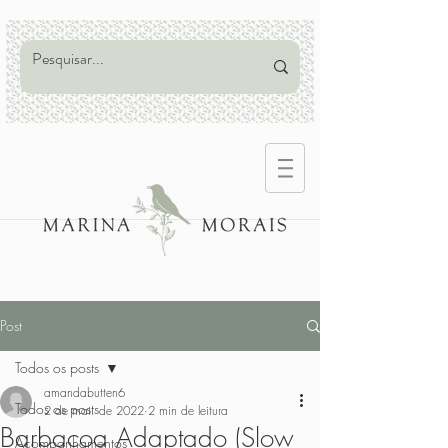
Post
Todos os posts
amandabutten6
Todos os posts
2 de mai. de 2022
2 min de leitura
Barbacoa Adaptado (Slow
Acompanhamentos