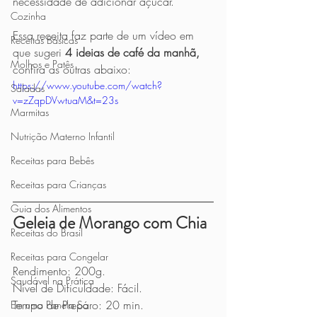
necessidade de adicionar açúcar.
Cozinha
Essa receita faz parte de um vídeo em 
Receitas Básicas
que sugeri 
4 ideias de café da manhã,
Molhos e Patês
confira as outras abaixo:
https://www.youtube.com/watch?
Saladas
v=zZqpDVwtuaM&t=23s
Marmitas
Nutrição Materno Infantil
Receitas para Bebês
Receitas para Crianças
Guia dos Alimentos
Geleia de Morango com Chia
Receitas do Brasil
Receitas para Congelar
Rendimento: 200g.
Saudável na Prática
Nível de Dificuldade: Fácil.
Tempo de Preparo: 20 min.
Em uma Panela Só