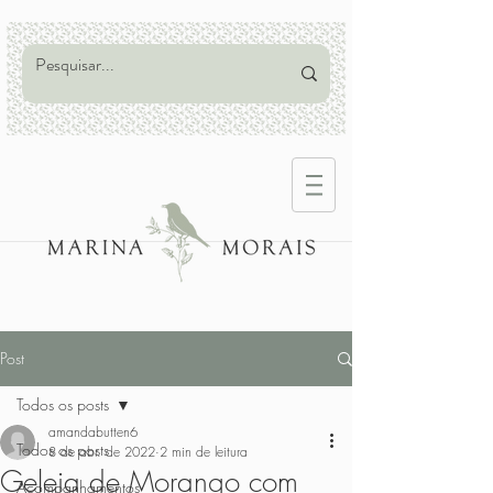
Post
Todos os posts
amandabutten6
Todos os posts
8 de abr. de 2022
2 min de leitura
Geleia de Morango com
Acompanhamentos