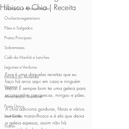
Hibisco e Chia | Receita
Gestação e Amamentação
Ovolactovegetariano
Pães e Salgados
Pratos Principais
Sobremesas
Café da Manhã e Lanches
Legumes e Verduras
Essa é uma daquelas receitas que eu 
Introdução Alimentar
faço há anos aqui em casa e ninguém 
Vegano
enjoa! É sempre bom ter uma geleia para 
acompanhar panquecas, mingau e pães.
Alimentação Saudável
Prato Único
A chia adiciona gorduras, fibras e vários 
nutrientes maravilhosos e é ela que deixa 
Low Carb
a geleia espessa, assim não há 
Sopas