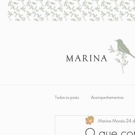
Todos os posts
Acompanhamentos
Marina Morais
24 d
Sobremesas
Café da Manhã e Lan
O que com