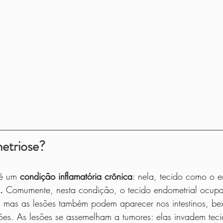
etriose?
 é um 
condição inflamatória crônica
: nela, tecido como o e
.
 Comumente, nesta condição, o tecido endometrial ocupa
r, mas as lesões também podem aparecer nos intestinos, b
ões. As lesões se assemelham a tumores: elas invadem teci