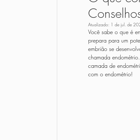
Conselhos
Prato Único
Low Carb
Sop
Atualizado:
1 de jul. de 2
Você sabe o que é en
Nutrição Materno Infantil
Receita
prepara para um pote
embrião se desenvolv
chamada endométrio. 
Receitas para Congelar
Saudável n
camada de endométrio
com o endométrio!