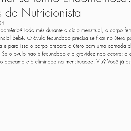
 de Nutricionista
as
Cozinha
Receitas Básicas
Molhos e Patês
Saladas
024
dométrio? Todo mês durante o ciclo menstrual, o corpo fem
s para Bebês
Receitas para Crianças
Guia dos Alimentos
Rece
ncial bebê. O óvulo fecundado precisa se fixar no útero p
a e para isso o corpo prepara o útero com uma camada d
Se o óvulo não é fecundado e a gravidez não ocorre: a 
a Prática
Em uma Panela Só
 descama e é eliminada na menstruação. Viu? Você já está