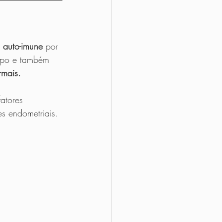
 auto-imune
 por 
orpo e também 
rmais.
atores 
s endometriais. 