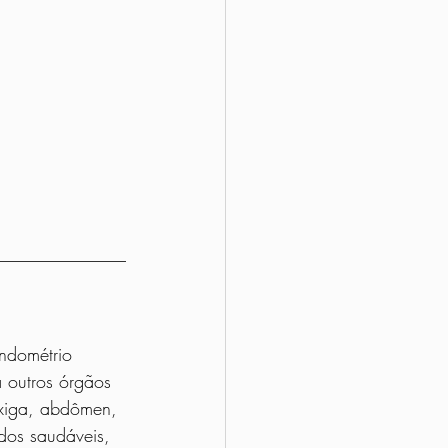
ndométrio 
 outros órgãos 
exiga, abdômen, 
dos saudáveis, 