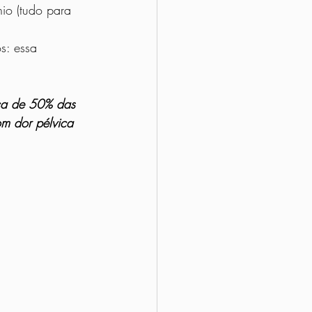
io (tudo para 
ca de 50% das 
om dor pélvica 