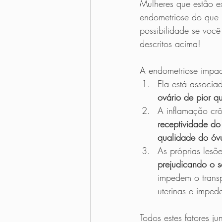
Mulheres que estão ex
endometriose do que m
possibilidade se você
descritos acima!
A endometriose impact
Ela está associa
ovário de pior q
A inflamação crô
receptividade do
qualidade do óv
As próprias lesõ
prejudicando o 
impedem o transp
uterinas e impe
Todos estes fatores j