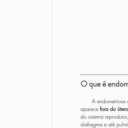
O que é endom
	A endometriose
aparece 
fora do útero
do sistema reproduto
diafragma e até pulm