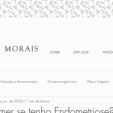
HOME
APP LEVE.
PROD
Gestação e Amamentação
Ovolactovegetariano
Pães e Salgados
e jun. de 2024
11 min de leitura
ches
Legumes e Verduras
Introdução Alimentar
Vegano
er se tenho Endometriose?