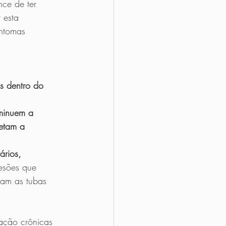
ce de ter 
 esta 
intomas 
s dentro do 
minuem a 
etam a 
ários, 
esões que 
iam as tubas 
mação crônicas 