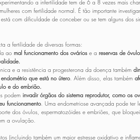
perimentando a infertilidade tem de 6 a 8 vezes mais chan
ulheres com fertilidade normal. É tão importante investigar
 está com dificuldade de conceber ou se tem alguns dos s
a a fertilidade de diversas formas:
da ao 
mal funcionamento dos ovários
 e a 
reservas de óvulo
ualidade.
nica e a resistência a progesterona da doença também 
di
 endométrio que está no útero
. Além disso, elas também 
af
ulo e do embrião.
es podem 
invadir órgãos do sistema reprodutor, como os ov
seu funcionamento
. Uma endometriose avançada pode ter l
orte dos óvulos, espermatozóides e embriões, que bloque
dem a ovulação.
untos (incluindo também um maior estresse oxidativo e infla