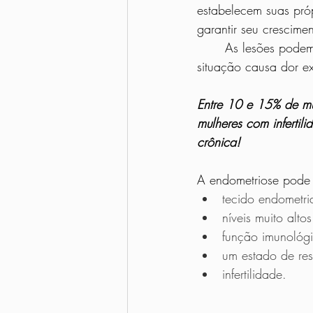
estabelecem suas próp
garantir seu crescimen
	As lesões podem virar tecido cicatricial e criar adesões nos órgãos e tecidos: essa 
situação causa dor ex
Entre 10 e 15% de mu
mulheres com infertil
crônica!
A endometriose pode 
tecido endometri
níveis muito alt
função imunológ
um estado de res
infertilidade.