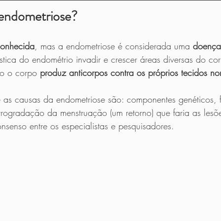
 endometriose?
onhecida
, mas a endometriose é considerada uma 
doença
stica do endométrio invadir e crescer áreas diversas do c
o o corpo 
produz anticorpos contra os próprios tecidos no
e as causas da endometriose são: componentes genéticos, f
rogradação da menstruação (um retorno) que faria as lesõe
senso entre os especialistas e pesquisadores.