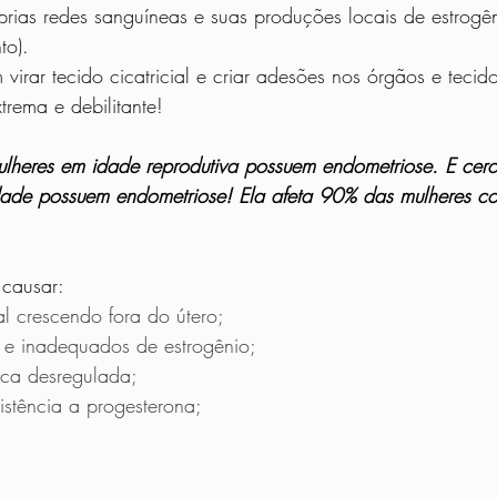
rias redes sanguíneas e suas produções locais de estrogên
to). 
trema e debilitante!
lheres em idade reprodutiva possuem endometriose. E cer
idade possuem endometriose! Ela afeta 90% das mulheres c
causar:
al crescendo fora do útero;
os e inadequados de estrogênio;
ica desregulada;
istência a progesterona;