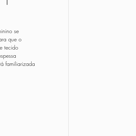
Marmitas
inino se 
itas do Brasil
ara que o 
e tecido 
espessa 
 familiarizada 