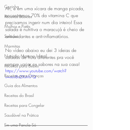
Cozinha
Ah, e em uma xícara de manga picada, 
encontramos 70% da vitamina C que 
Receitas Básicas
precisamos ingerir num dia inteiro! Essa 
Molhos e Patês
salada é nutritiva o maracujá é cheio de 
antioxidantes e anti-inflamatórios.
Saladas
Marmitas
No vídeo abaixo eu dei 3 ideias de 
Nutrição Materno Infantil
saladas de fruta diferentes pra você 
sempre variar os sabores na sua casa!
Receitas para Bebês
https://www.youtube.com/watch?
Receitas para Crianças
v=miv8n2XvM7Q
Guia dos Alimentos
Receitas do Brasil
Receitas para Congelar
Saudável na Prática
Em uma Panela Só