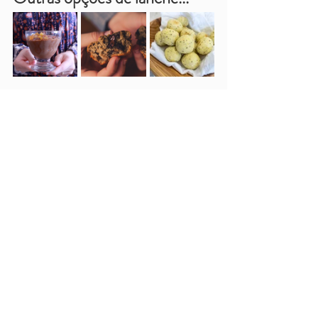
salada de frutas
Salada de Manga e Maracujá
Ovolactovegetariano
Sobremesas
Café da Manhã e Lanches