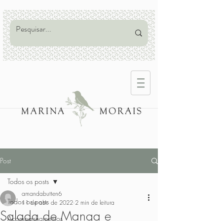
Post
Todos os posts
amandabutten6
Todos os posts
11 de abr. de 2022
2 min de leitura
Salada de Manga e
Acompanhamentos