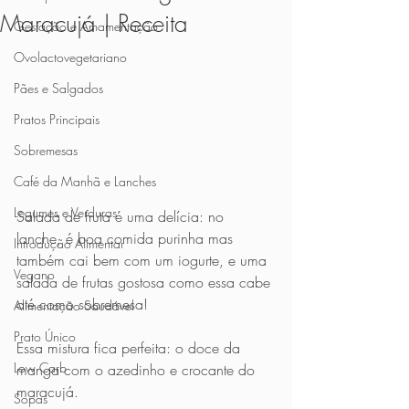
Maracujá | Receita
Gestação e Amamentação
Ovolactovegetariano
Pães e Salgados
Pratos Principais
Sobremesas
Café da Manhã e Lanches
Legumes e Verduras
Salada de fruta é uma delícia: no 
lanche, é boa comida purinha mas 
Introdução Alimentar
também cai bem com um iogurte, e uma 
Vegano
salada de frutas gostosa como essa cabe 
até como sobremesa!
Alimentação Saudável
Prato Único
Essa mistura fica perfeita: o doce da 
Low Carb
manga com o azedinho e crocante do 
maracujá. 
Sopas