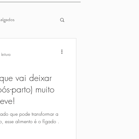
Salgados
ção Alimentar
Vegano
leitura
Molhos e Patês
 que vai deixar
ós-parto) muito
as
leve!
mado que pode transformar a
uma Panela Só
, esse alimento é o fígado .