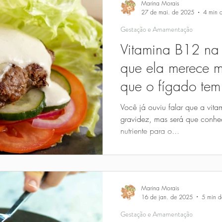
Marina Morais
27 de mai. de 2025
4 min d
Gestação e Amamentação
Vitamina B12 na
que ela merece m
que o fígado tem
Você já ouviu falar que a vit
gravidez, mas será que conhe
nutriente para o...
Marina Morais
16 de jan. de 2025
5 min de
Gestação e Amamentação