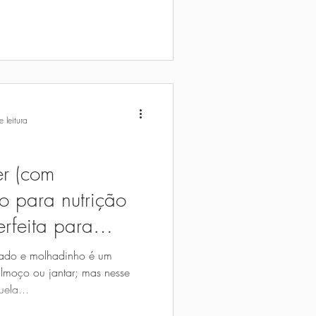
 leitura
er (com
to para nutrição
erfeita para
ado e molhadinho é um
almoço ou jantar; mas nesse
ela...