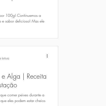
 por 100g! Continuemos a
es e sabor delicioso! Mas ele
 leitura
 e Alga | Receita
stação
 que comer peixes durante a
 que eles podem estar cheios