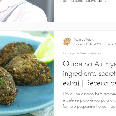
de mercúrio nocivo ao...
Marina Morais
17 de out. de 2023
3 min de
Gestação e Amamentação
Quibe na Air Fry
ingrediente secre
extra) | Receita p
Gestação!
Um quibe assado bem temper
excelente prato único para o 
formato pequenininho com aqu