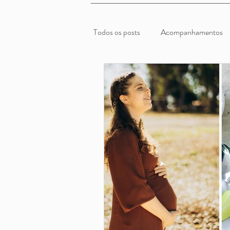
Todos os posts
Acompanhamentos
Pratos Principais
Sobremesas
Alimentação Saudável
Prato Ú
Saladas
Marmitas
Nutriç
Guia dos Alimentos
Receitas do