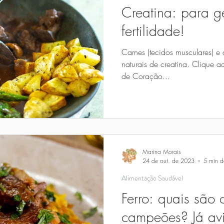
Creatina: para g
fertilidade!
Carnes (tecidos musculares) e
naturais de creatina. Clique a
de Coração...
Marina Morais
24 de out. de 2023
5 min de
Alimentação Saudável
Ferro: quais são 
campeões? Já av