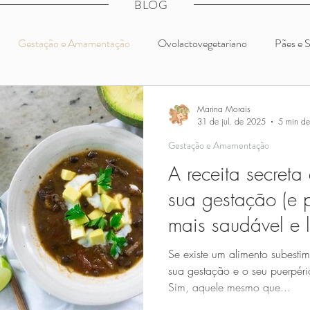
BLOG
Gestação e Amamentação
Ovolactovegetariano
Pães e 
Café da Manhã e Lanches
Legumes e Verduras
Introdu
Marina Morais
31 de jul. de 2025
5 min de 
Gestação e Amamentação
nico
Low Carb
Sopas
Cozinha
Receitas Básicas
A receita secreta
sua gestação (e p
ão Materno Infantil
Receitas para Bebês
Receitas para Crianç
mais saudável e 
Se existe um alimento subesti
 Brasil
Receitas para Congelar
Saudável na Prática
Em 
sua gestação e o seu puerpério
Sim, aquele mesmo que...