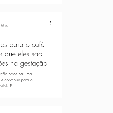
leitura
vos para o café
r que eles são
ões na gestação
eição pode ser uma
 e contribuir para o
ebê. E...