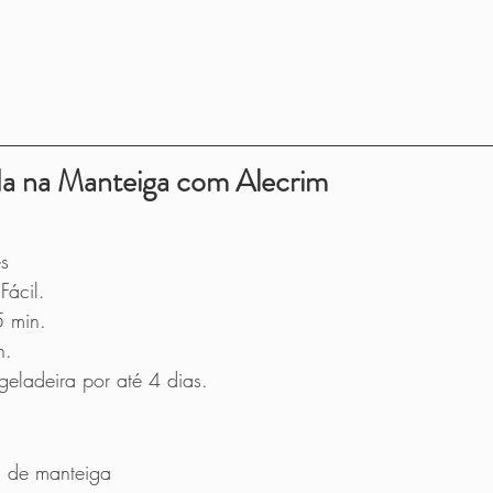
a na Manteiga com Alecrim 
s
Fácil.
5 min.
h.
ladeira por até 4 dias.
a de manteiga