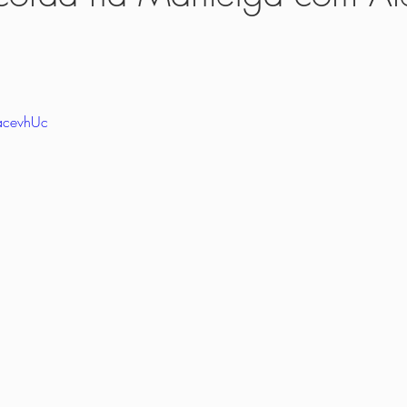
as
Cozinha
Receitas Básicas
Molhos e Patês
Saladas
s para Bebês
Receitas para Crianças
Guia dos Alimentos
Rece
acevhUc
a Prática
Em uma Panela Só