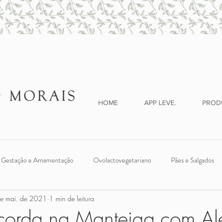
HOME
APP LEVE.
PROD
Gestação e Amamentação
Ovolactovegetariano
Pães e Salgados
e mai. de 2021
1 min de leitura
ches
Legumes e Verduras
Introdução Alimentar
Vegano
-corda na Manteiga com Ale