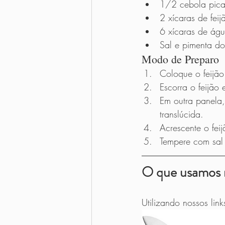
1/2 cebola pica
2 xícaras de fei
6 xícaras de ág
Sal e pimenta do
Modo de Preparo    
Coloque o feijã
Escorra o feijão
Em outra panela,
translúcida.
Acrescente o fei
Tempere com sal 
O que usamos 
Utilizando nossos li