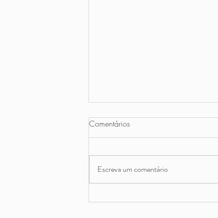
Comentários
Escreva um comentário
Picadinho na Pressão com
Cogumelos e Purê de Couve-