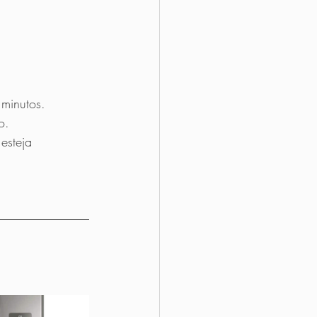
minutos.
o.
esteja 