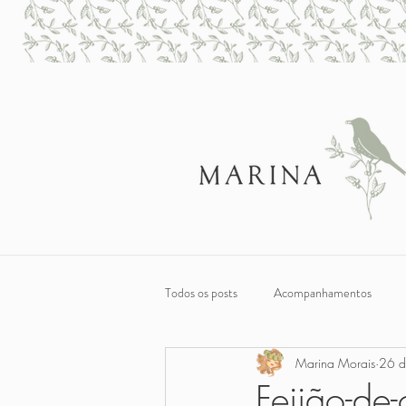
Todos os posts
Acompanhamentos
Marina Morais
26 d
Sobremesas
Café da Manhã e Lan
Feijão-de