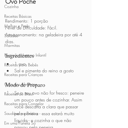
Ovo Pochê
Cozinha
Receitas Básicas
Rendimento: 1 porção
Molhos e Patês
Nível de Dificuldade: Fácil.
Armazenamento: na geladeira por até 4 
Saladas
dias.
Marmitas
Ingredientes 
Nutrição Materno Infantil
1 ovo
Receitas para Bebês
Sal e pimenta do reino a gosto
Receitas para Crianças
Modo de Preparo          
Guia dos Alimentos
Se o seu ovo não for fresco: peneire 
Receitas do Brasil
um pouco antes de cozinhar. Assim 
Receitas para Congelar
você descarta a clara que passar 
pela peneira - essa estará muito 
Saudável na Prática
líquida - e cozinha o que não 
Em uma Panela Só
passou pela peneira.