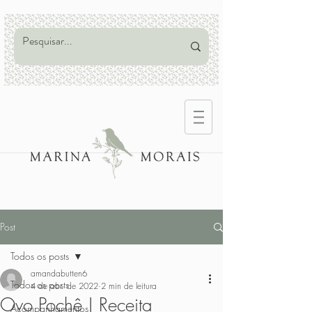
Post
Todos os posts
amandabutten6
Todos os posts
4 de abr. de 2022
2 min de leitura
Ovo Pochê | Receita
Acompanhamentos