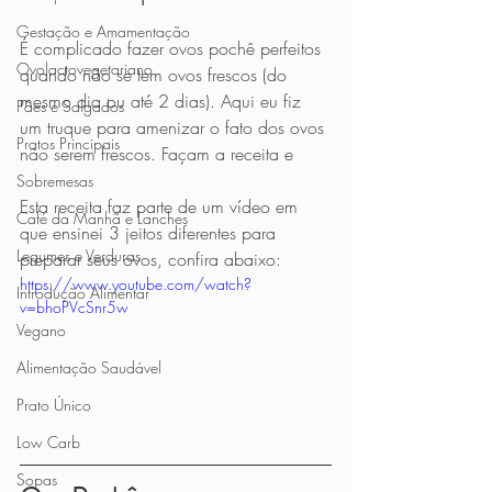
Gestação e Amamentação
É complicado fazer ovos pochê perfeitos 
Ovolactovegetariano
quando não se tem ovos frescos (do 
mesmo dia ou até 2 dias). Aqui eu fiz 
Pães e Salgados
um truque para amenizar o fato dos ovos 
Pratos Principais
não serem frescos. Façam a receita e 
Sobremesas
Esta receita faz parte de um vídeo em 
Café da Manhã e Lanches
que ensinei 3 jeitos diferentes para 
Legumes e Verduras
preparar seus ovos, confira abaixo:
https://www.youtube.com/watch?
Introdução Alimentar
v=bhoPVcSnr5w
Vegano
Alimentação Saudável
Prato Único
Low Carb
Sopas