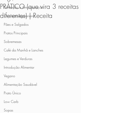
PRÁTICO (que vira 3 receitas
Gestação e Amamentação
diferentes) | Receita
Ovolactovegetariano
Pães e Salgados
Pratos Principais
Sobremesas
Café da Manhã e Lanches
Legumes e Verduras
Introdução Alimentar
Vegano
Alimentação Saudável
Prato Único
Low Carb
Sopas