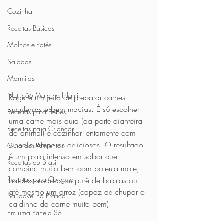
Cozinha
Receitas Básicas
Molhos e Patês
Saladas
Marmitas
Nutrição Materno Infantil
Ragu é um jeito de preparar carnes 
suculentas e bem macias. É só escolher 
Receitas para Bebês
uma carne mais dura (da parte dianteira 
Receitas para Crianças
do animal) e cozinhar lentamente com 
vinho e temperos deliciosos. O resultado 
Guia dos Alimentos
é um prato intenso em sabor que 
Receitas do Brasil
combina muito bem com polenta mole, 
Receitas para Congelar
batatas assadas ou purê de batatas ou 
até mesmo um arroz (capaz de chupar o 
Saudável na Prática
caldinho da carne muito bem). 
Em uma Panela Só