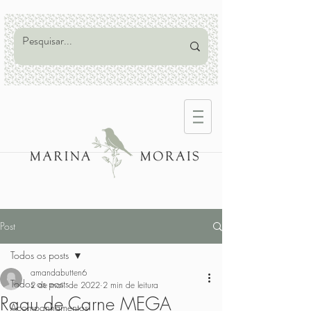
Post
Todos os posts
amandabutten6
Todos os posts
2 de mai. de 2022
2 min de leitura
Ragu de Carne MEGA
Acompanhamentos