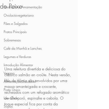
de Peixe
Gestação e Amamentação
Ovolactovegetariano
Pães e Salgados
Pratos Principais
Sobremesas
Café da Manhã e Lanches
Legumes e Verduras
Introdução Alimentar
Uma releitura divertida e deliciosa do 
Vegano
clássico salmão en croûte. Nesta versão, 
filés de tilápia são envolvidos por uma 
Alimentação Saudável
massa amanteigada e crocante, 
Prato Único
recheados com um refogado aromático 
de alho-poró, espinafre e cebola. O 
Low Carb
toque especial fica por conta da 
Sopas