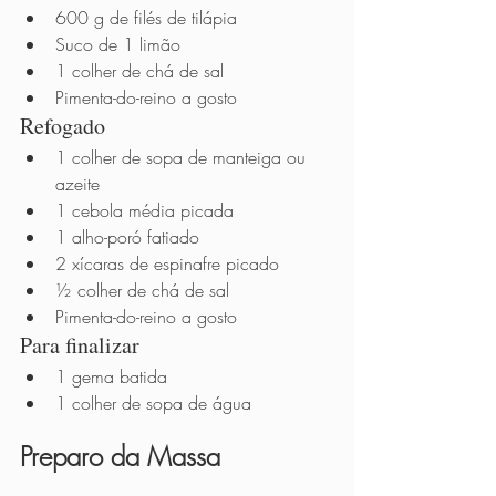
600 g de filés de tilápia
Suco de 1 limão
1 colher de chá de sal
Pimenta-do-reino a gosto
Refogado
1 colher de sopa de manteiga ou 
azeite
1 cebola média picada
1 alho-poró fatiado
2 xícaras de espinafre picado
½ colher de chá de sal
Pimenta-do-reino a gosto
Para finalizar
1 gema batida
1 colher de sopa de água
Preparo da Massa