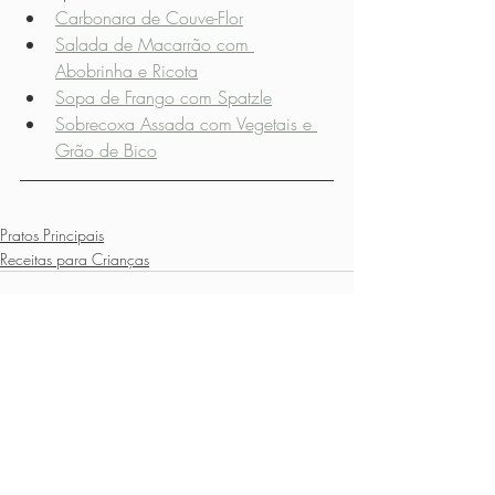
Carbonara de Couve-Flor
Salada de Macarrão com 
Abobrinha e Ricota
Sopa de Frango com Spatzle
Sobrecoxa Assada com Vegetais e 
Grão de Bico
Pratos Principais
Receitas para Crianças
Posts recentes
Ver tudo