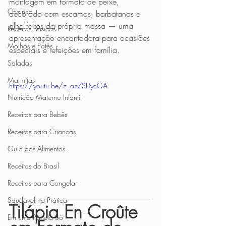
montagem em formato de peixe, 
Cozinha
decorado com escamas, barbatanas e 
olho feitos da própria massa — uma 
Receitas Básicas
apresentação encantadora para ocasiões 
Molhos e Patês
especiais e refeições em família.
Saladas
Marmitas
https://youtu.be/z_azZSDycGA
Nutrição Materno Infantil
Receitas para Bebês
Receitas para Crianças
Guia dos Alimentos
Receitas do Brasil
Receitas para Congelar
Saudável na Prática
Tilápia En Croûte 
Em uma Panela Só