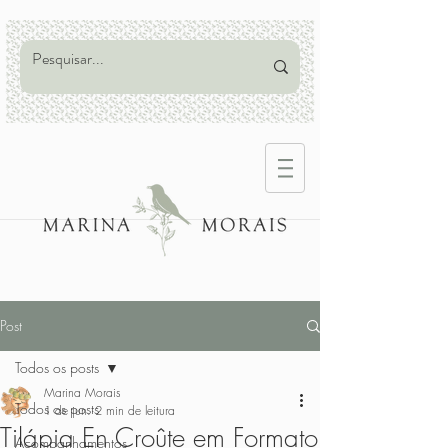
Post
Todos os posts
Marina Morais
Todos os posts
1 de jun.
2 min de leitura
Tilápia En Croûte em Formato
Acompanhamentos