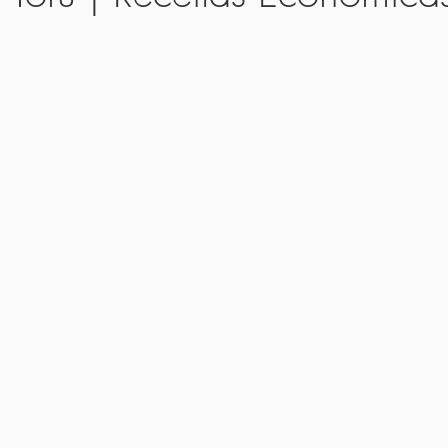
as
Cozinha
Receitas Básicas
Molhos e Patês
Saladas
s para Bebês
Receitas para Crianças
Guia dos Alimentos
Rece
a Prática
Em uma Panela Só