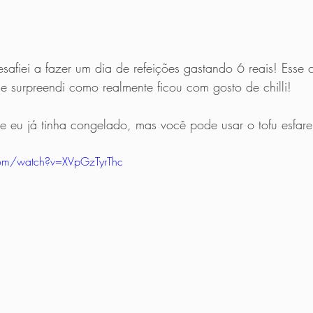
afiei a fazer um dia de refeições gastando 6 reais! Esse ch
e surpreendi como realmente ficou com gosto de chilli!
ue eu já tinha congelado, mas você pode usar o tofu esfa
com/watch?v=XVpGzTyrThc