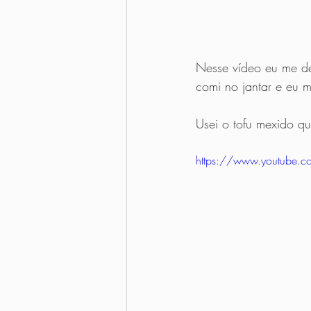
Nesse vídeo eu me des
comi no jantar e eu m
Usei o tofu mexido q
https://www.youtube.