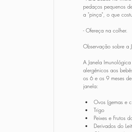
pedaços pequenos de 
a "pinça", o que cos
- Ofereça na colher.
Observação sobre a J
A Janela Imunológica
alergênicos aos bebês
os 6 e os 9 meses de
janela:
Ovos (gemas e cl
Trigo
Peixes e Frutos 
Derivados do Lei