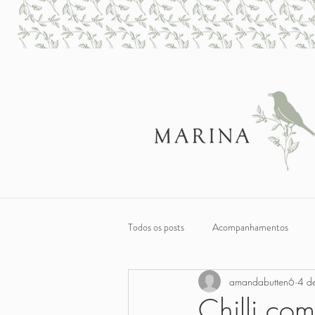
Todos os posts
Acompanhamentos
amandabutten6
4 d
Sobremesas
Café da Manhã e Lan
Chilli com