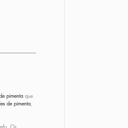
de pimenta 
que 
es de pimenta
, 
arfo. Os 