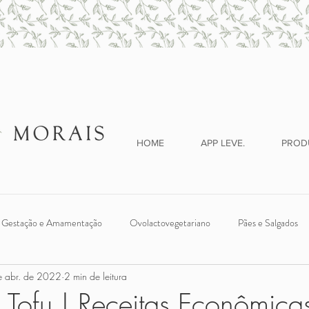
HOME
APP LEVE.
PROD
Gestação e Amamentação
Ovolactovegetariano
Pães e Salgados
e abr. de 2022
2 min de leitura
ches
Legumes e Verduras
Introdução Alimentar
Vegano
 Tofu | Receitas Econômicas