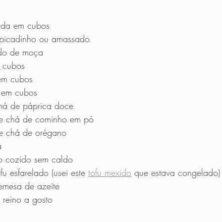
ada em cubos 
 picadinho ou amassado 
do de moça 
 cubos 
em cubos 
 em cubos
há de páprica doce 
e chá de cominho em pó 
e chá de orégano
a 
ão cozido sem caldo 
u esfarelado (usei este 
tofu mexido
 que estava congelado)
emesa de azeite
 reino a gosto 
      