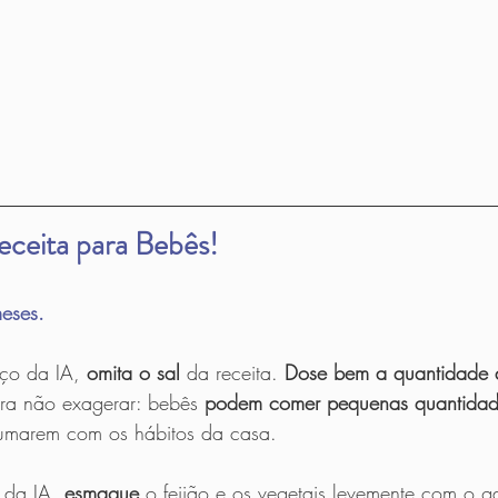
ceita para Bebês!
eses.
ço da IA, 
omita o sal 
da receita. 
Dose bem a quantidade 
ara não exagerar: bebês 
podem comer pequenas quantidad
tumarem com os hábitos da casa. 
 da IA, 
esmague
 o feijão e os vegetais levemente com o g