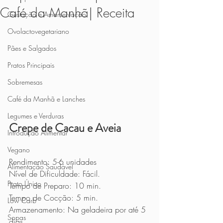
Café da Manhã| Receita
Gestação e Amamentação
Ovolactovegetariano
Pães e Salgados
Pratos Principais
Sobremesas
Café da Manhã e Lanches
Legumes e Verduras
Crepe de Cacau e Aveia
Introdução Alimentar
Vegano
Rendimento: 5-6 unidades
Alimentação Saudável
Nível de Dificuldade: Fácil.
Prato Único
Tempo de Preparo: 10 min.
Tempo de Cocção: 5 min.
Low Carb
Armazenamento: Na geladeira por até 5 
Sopas
dias.