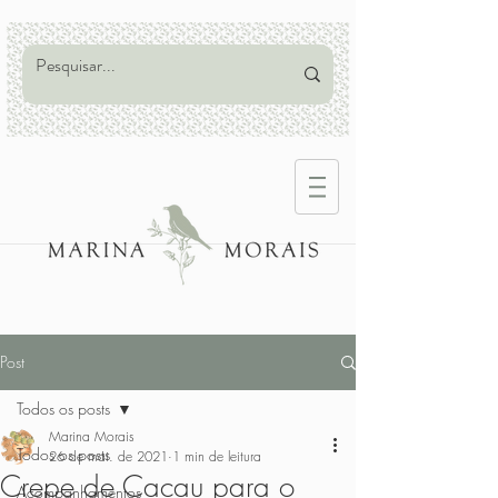
Post
Todos os posts
Marina Morais
Todos os posts
26 de mai. de 2021
1 min de leitura
Crepe de Cacau para o
Acompanhamentos