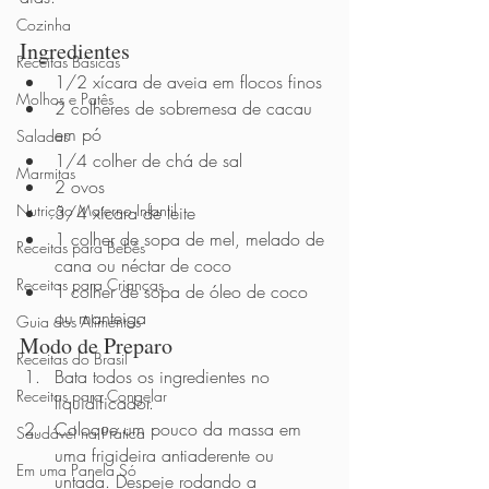
Cozinha
Ingredientes      
Receitas Básicas
1/2 xícara de aveia em flocos finos 
Molhos e Patês
2 colheres de sobremesa de cacau 
em pó 
Saladas
1/4 colher de chá de sal 
Marmitas
2 ovos 
Nutrição Materno Infantil
3/4 xícara de leite  
1 colher de sopa de mel, melado de 
Receitas para Bebês
cana ou néctar de coco 
Receitas para Crianças
1 colher de sopa de óleo de coco 
ou manteiga 
Guia dos Alimentos
Modo de Preparo          
Receitas do Brasil
Bata todos os ingredientes no 
Receitas para Congelar
liquidificador. 
Coloque um pouco da massa em 
Saudável na Prática
uma frigideira antiaderente ou 
Em uma Panela Só
untada. Despeje rodando a 