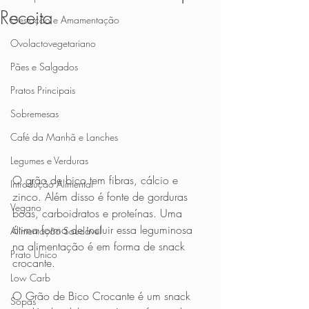
Receita
Gestação e Amamentação
Ovolactovegetariano
Pães e Salgados
Pratos Principais
Sobremesas
Café da Manhã e Lanches
Legumes e Verduras
O grão de bico tem fibras, cálcio e 
Introdução Alimentar
zinco. Além disso é fonte de gorduras 
Vegano
boas, carboidratos e proteínas. Uma 
ótima forma de incluir essa leguminosa 
Alimentação Saudável
na alimentação é em forma de snack 
Prato Único
crocante.
Low Carb
O Grão de Bico Crocante é um snack 
Sopas