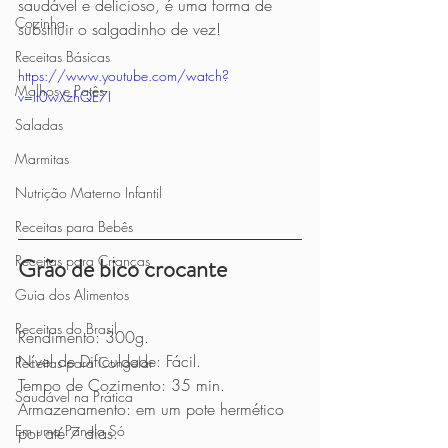
saudável e delicioso, é uma forma de 
Cozinha
substituir o salgadinho de vez! 
Receitas Básicas
https://www.youtube.com/watch?
Molhos e Patês
v=lt0wXzhQE7I
Saladas
Marmitas
Nutrição Materno Infantil
Receitas para Bebês
Receitas para Crianças
Grão de bico crocante
Guia dos Alimentos
Receitas do Brasil
Rendimento: 300g.
Nível de Dificuldade: Fácil.
Receitas para Congelar
Tempo de Cozimento: 35 min.
Saudável na Prática
Armazenamento: em um pote hermético 
Em uma Panela Só
por até 7 dias.