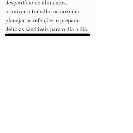
desperdício de alimentos, 
otimizar o trabalho na cozinha, 
planejar as refeições e preparar 
delícias saudáveis para o dia a dia.
CONHEÇA O CURSO!
https://youtu.be/Hzgyxwn4XSQ
grão de bico crocante
snack de grão de bico
Café da Manhã e Lanches