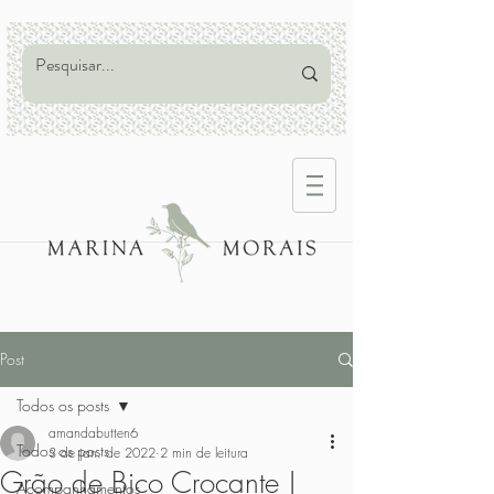
Post
Todos os posts
amandabutten6
Todos os posts
3 de jan. de 2022
2 min de leitura
Grão de Bico Crocante |
Acompanhamentos