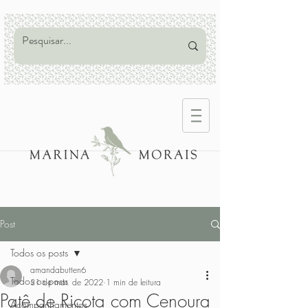
Post
Todos os posts
amandabutten6
Todos os posts
31 de mar. de 2022
1 min de leitura
Patê de Ricota com Cenoura
Acompanhamentos