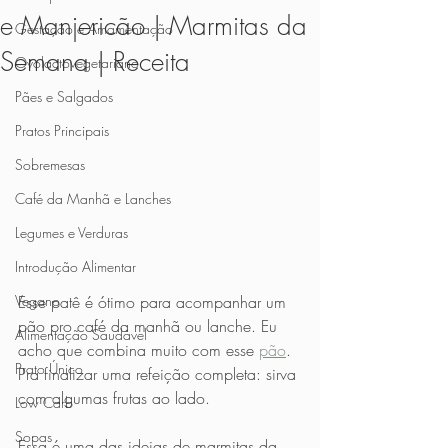
e Manjericão | Marmitas da
Gestação e Amamentação
Semana | Receita
Ovolactovegetariano
Pães e Salgados
Pratos Principais
Sobremesas
Café da Manhã e Lanches
Legumes e Verduras
Introdução Alimentar
Vegano
Esse patê é ótimo para acompanhar um 
pão pro café da manhã ou lanche. Eu 
Alimentação Saudável
acho que combina muito com esse 
pão
. 
Prato Único
Pra finalizar uma refeição completa: sirva 
com algumas frutas ao lado.
Low Carb
Sopas
Essa é uma das ideias de marmitas da 