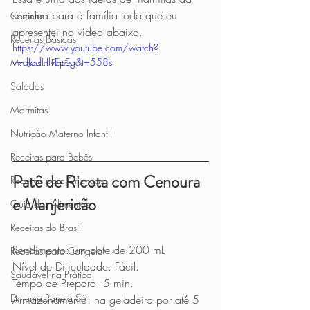
semana para a família toda que eu 
Cozinha
apresentei no vídeo abaixo.
Receitas Básicas
https://www.youtube.com/watch?
v=dJadHlvEpEg&t=558s
Molhos e Patês
Saladas
Marmitas
Nutrição Materno Infantil
Receitas para Bebês
Patê de Ricota com Cenoura 
Receitas para Crianças
e Manjericão
Guia dos Alimentos
Receitas do Brasil
Rendimento: um pote de 200 mL
Receitas para Congelar
Nível de Dificuldade: Fácil.
Saudável na Prática
Tempo de Preparo: 5 min.
Em uma Panela Só
Armazenamento: na geladeira por até 5 