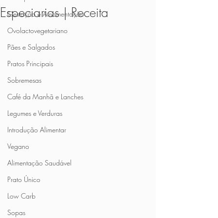
Especiarias | Receita
Gestação e Amamentação
Ovolactovegetariano
Pães e Salgados
Pratos Principais
Sobremesas
Café da Manhã e Lanches
Legumes e Verduras
Introdução Alimentar
Vegano
Alimentação Saudável
Prato Único
Low Carb
Sopas