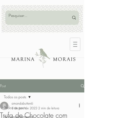
Post
Todos os posts
amandabutten6
Todos os posts
3 de jan. de 2022
2 min de leitura
Trufa de Chocolate com
Acompanhamentos