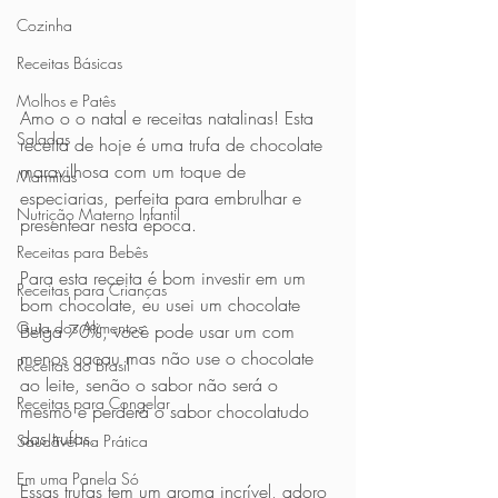
Cozinha
Receitas Básicas
Molhos e Patês
Amo o o natal e receitas natalinas! Esta 
Saladas
receita de hoje é uma trufa de chocolate 
maravilhosa com um toque de 
Marmitas
especiarias, perfeita para embrulhar e 
Nutrição Materno Infantil
presentear nesta época.
Receitas para Bebês
Para esta receita é bom investir em um 
Receitas para Crianças
bom chocolate, eu usei um chocolate 
Guia dos Alimentos
Belga 70%, você pode usar um com 
menos cacau mas não use o chocolate 
Receitas do Brasil
ao leite, senão o sabor não será o 
Receitas para Congelar
mesmo e perderá o sabor chocolatudo 
das trufas.
Saudável na Prática
Em uma Panela Só
Essas trufas tem um aroma incrível, adoro 