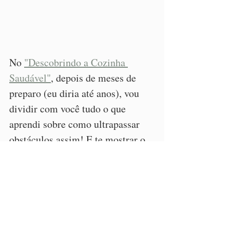
No 
"Descobrindo a Cozinha 
Saudável"
, depois de meses de 
preparo (eu diria até anos), vou 
dividir com você tudo o que 
aprendi sobre como ultrapassar 
obstáculos assim! E te mostrar o 
meu Método Cardápio Versátil, 
criado justamente para ajudar 
nestes desafios.
Vamos usar ferramentas simples e 
eficientes para diminuir o 