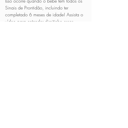
Isso ocorre quando o bebê tem todos os 
Sinais de Prontidão, incluindo ter 
completado 6 meses de idade! Assista o 
vídeo para entender direitinho esses 
sinais: 
https://youtu.be/Wxypqpyu6X8.
É saudável para bebês?
Sim! O Espinafre é uma ótima verdura 
para incorporar na alimentação dos 
bebês porque é fonte de diversas 
vitaminas e minerais (incluindo o ferro 
que é tão importante para bebês). 
No almoço e no jantar do bebê 
sugerimos sempre 5 grupos alimentares:
Grãos, tubérculos e cereais;
Leguminosas;
Carnes, Frango, Ovos, Peixes, 