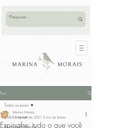
Post
Todos os posts
Marina Morais
Todos os posts
15 de set. de 2021
5 min de leitura
Espinafre: tudo o que você
Acompanhamentos