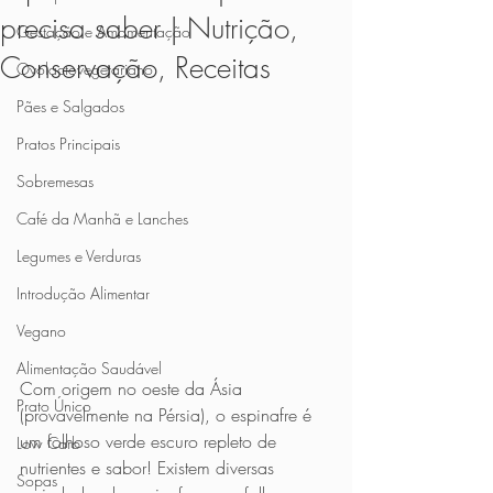
precisa saber | Nutrição,
Gestação e Amamentação
Conservação, Receitas
Ovolactovegetariano
Pães e Salgados
Pratos Principais
Sobremesas
Café da Manhã e Lanches
Legumes e Verduras
Introdução Alimentar
Vegano
Alimentação Saudável
Com origem no oeste da Ásia 
Prato Único
(provavelmente na Pérsia), o espinafre é 
um folhoso verde escuro repleto de 
Low Carb
nutrientes e sabor! Existem diversas 
Sopas