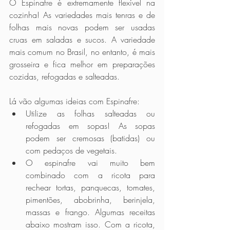
O Espinafre é extremamente flexível na 
cozinha! As variedades mais tenras e de 
folhas mais novas podem ser usadas 
cruas em saladas e sucos. A variedade 
mais comum no Brasil, no entanto, é mais 
grosseira e fica melhor em preparações 
cozidas, refogadas e salteadas.
Lá vão algumas ideias com Espinafre:
Utilize as folhas salteadas ou 
refogadas em sopas! As sopas 
podem ser cremosas (batidas) ou 
com pedaços de vegetais. 
O espinafre vai muito bem 
combinado com a ricota para 
rechear tortas, panquecas, tomates, 
pimentões, abobrinha, berinjela, 
massas e frango. Algumas receitas 
abaixo mostram isso. Com a ricota, 