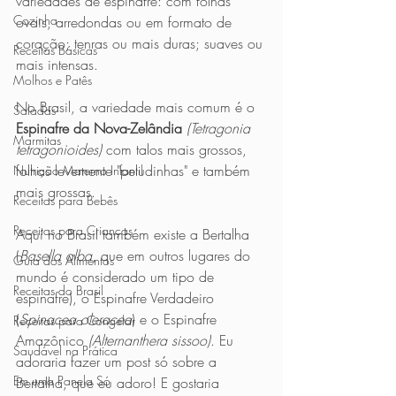
variedades de espinafre: com folhas 
Cozinha
ovais, arredondas ou em formato de 
coração; tenras ou mais duras; suaves ou 
Receitas Básicas
mais intensas. 
Molhos e Patês
No Brasil, a variedade mais comum é o 
Saladas
Espinafre da Nova-Zelândia 
(Tetragonia 
Marmitas
tetragonioides) 
com talos mais grossos, 
folhas levemente "peludinhas" e também 
Nutrição Materno Infantil
mais grossas. 
Receitas para Bebês
Receitas para Crianças
Aqui no Brasil também existe a Bertalha 
(
Basella alba
, que em outros lugares do 
Guia dos Alimentos
mundo é considerado um tipo de 
Receitas do Brasil
espinafre), o Espinafre Verdadeiro 
(
Spinacea oleracea
) e o Espinafre 
Receitas para Congelar
Amazônico 
(Alternanthera sissoo)
. Eu 
Saudável na Prática
adoraria fazer um post só sobre a 
Em uma Panela Só
Bertalha, que eu adoro! E gostaria 